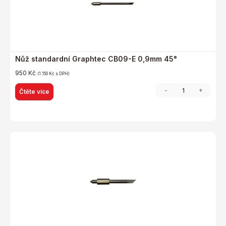
Nůž standardní Graphtec CB09-E 0,9mm 45°
950
Kč
(
1 150
Kč
s DPH)
-
+
Čtěte více