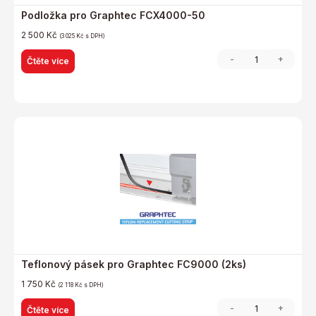
Podložka pro Graphtec FCX4000-50
2 500
Kč
(
3 025
Kč
s DPH)
-
+
Čtěte více
Teflonový pásek pro Graphtec FC9000 (2ks)
1 750
Kč
(
2 118
Kč
s DPH)
-
+
Čtěte více