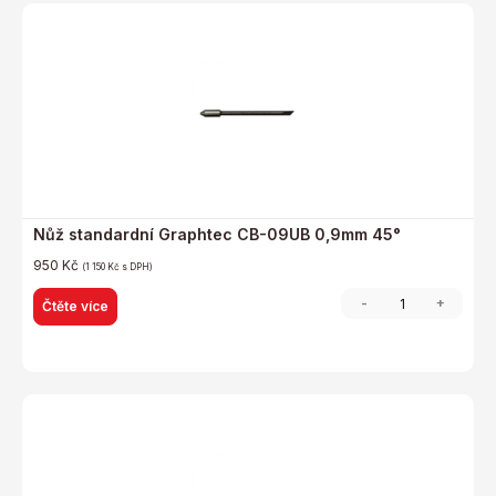
Nůž standardní Graphtec CB-09UB 0,9mm 45°
950
Kč
(
1 150
Kč
s DPH)
-
+
Čtěte více