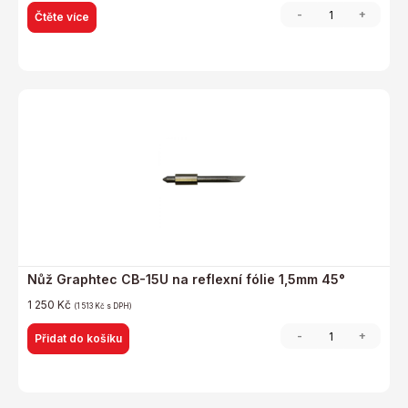
-
+
Čtěte více
Nůž Graphtec CB-15U na reflexní fólie 1,5mm 45°
1 250
Kč
(
1 513
Kč
s DPH)
-
+
Přidat do košíku