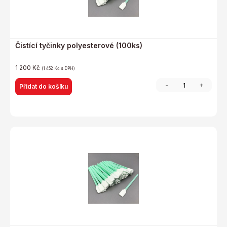
Čistící tyčinky polyesterové (100ks)
1 200
Kč
(
1 452
Kč
s DPH)
-
+
Přidat do košíku