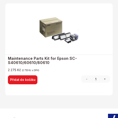
Maintenance Parts Kit for Epson SC-
S40610/60610/80610
2 275
Kč
(
2 753
Kč
s DPH)
-
+
Přidat do košíku