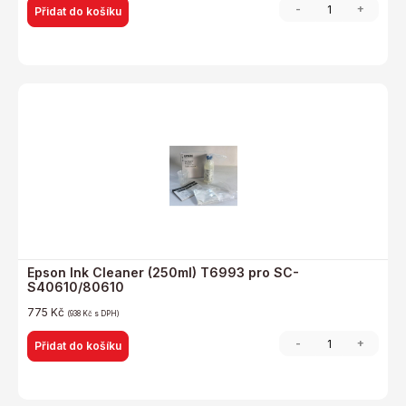
-
+
Přidat do košíku
Epson Ink Cleaner (250ml) T6993 pro SC-
S40610/80610
775
Kč
(
938
Kč
s DPH)
-
+
Přidat do košíku