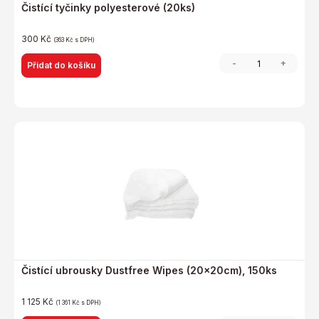
Čistící tyčinky polyesterové (20ks)
300
Kč
(
363
Kč
s DPH)
-
+
Přidat do košíku
Čistící ubrousky Dustfree Wipes (20x20cm), 150ks
1 125
Kč
(
1 361
Kč
s DPH)