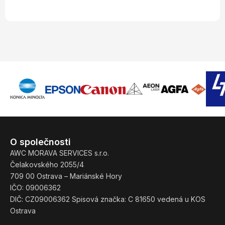
O společnosti
AWC MORAVA SERVICES s.r.o.
Čelakovského 2055/4
709 00 Ostrava – Mariánské Hory
IČO: 09006362
DIČ: CZ09006362 Spisová značka: C 81650 vedená u KOS
Ostrava