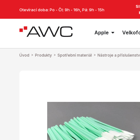
S
Otevírací doba: Po - Čt: 9h - 16h, Pá: 9h - 15h
Apple
Velkof
Úvod
>
Produkty
>
Spotřební materiál
>
Nástroje a příslušenstv