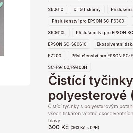
,
,
S60610
DTG tiskárny
Příslušen
,
Příslušenství pro EPSON SC-F6300
,
S60610L
Příslušenství pro EPSON 
,
EPSON SC-S80610
Ekosolventní tisk
,
F7200
Příslušenství pro EPSON SC-
SC-F9400/F9400H
Čistící tyčink
polyesterové 
Čistící tyčinky s polyesterovým pota
všech tiskáren včetně ekosolventních.
hlavy.
300
Kč
(
363
Kč
s DPH)