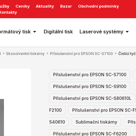
lužby
Ceníky
Aktuality
Bazar
Obchodní podmínky
Kontakty
ormátový tisk
Digitální tisk
Laserové systémy
í
>
Ekosolventní tiskárny
>
Příslušenství pro EPSON SC-S7100
>
Čistící t
,
Příslušenství pro EPSON SC-S7100
,
Příslušenství pro EPSON SC-S9100
Příslušenství pro EPSON SC-S80610L
,
F2100
Příslušenství pro EPSON SC-
,
,
S40610
Sublimační tiskárny
Pří
,
Příslušenství pro EPSON SC-F6200