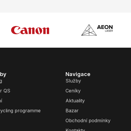
žby
Navigace
g
Služby
r QS
Ceníky
í
Aktuality
ycling programme
Bazar
Obchodní podmínky
Kontakty