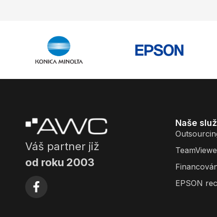
Naše slu
Outsourcin
Váš partner již
TeamViewe
od roku 2003
Financován
EPSON rec