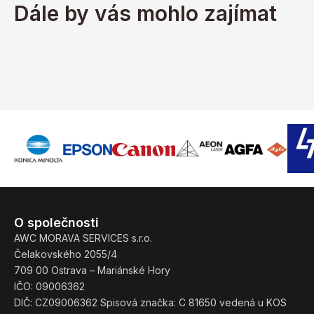
Dále by vás mohlo zajímat
O společnosti
AWC MORAVA SERVICES s.r.o.
Čelakovského 2055/4
709 00 Ostrava – Mariánské Hory
IČO: 09006362
DIČ: CZ09006362 Spisová značka: C 81650 vedená u KOS