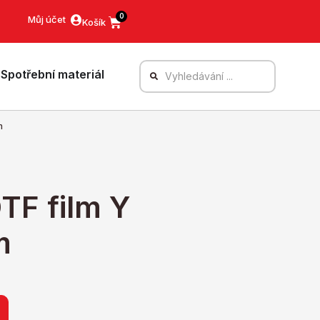
0
Můj účet
Spotřební materiál
m
DTF film Y
m