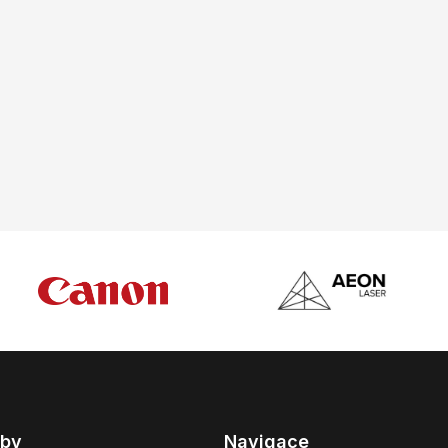
žby
Navigace