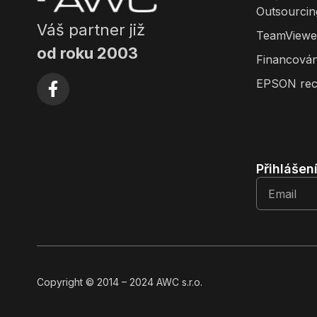
Outsourcin
Váš partner již
TeamViewe
od roku 2003
Financován
EPSON rec
Přihlášen
Copyright
© 2014
– 2024 AWC s.r.o.