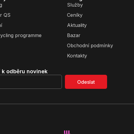
g
Služby
r QS
Ceníky
í
Aktuality
ycling programme
Bazar
Obchodní podmínky
Kontakty
í k odběru novinek
Odeslat