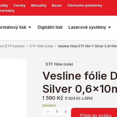
lužby
Ceníky
Aktuality
Bazar
Obchodní podmínky
Kontakty
ormátový tisk
Digitální tisk
Laserové systémy
pro DTF transfer
>
DTF fólie (role)
>
Vesline fólie DTF film Y Silver 0,6x10
DTF fólie (role)
Vesline fólie 
Silver 0,6x10
1 590
Kč
(
1 924
Kč
s DPH)
Skladem
-
+
Přidat do košíku