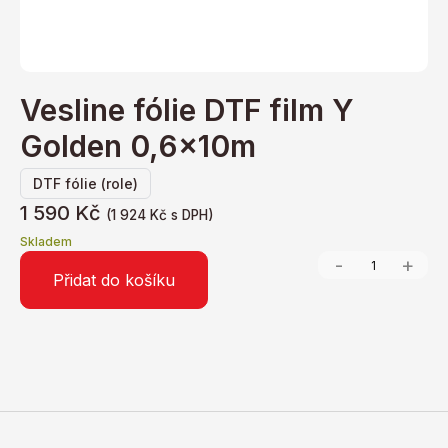
Vesline fólie DTF film Y
Golden 0,6x10m
DTF fólie (role)
1 590
Kč
(
1 924
Kč
s DPH)
Skladem
-
+
Přidat do košíku