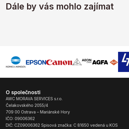
Dále by vás mohlo zajímat
O společnosti
AWC MORAVA SERVICES s.r.o.
Čelakovského 2055/4
709 00 Ostrava – Mariánské Hory
IČO: 09006362
DIČ: CZ09006362 Spisová značka: C 81650 vedená u KOS