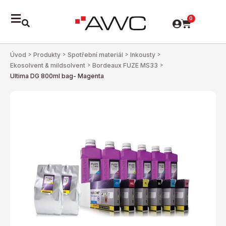
0
Úvod
>
Produkty
>
Spotřební materiál
>
Inkousty
>
Ekosolvent & mildsolvent
>
Bordeaux FUZE MS33
>
Ultima DG 800ml bag- Magenta