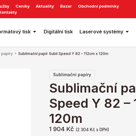
lužby
Ceníky
Aktuality
Bazar
Obchodní podmínky
Kontakty
ormátový tisk
Digitální tisk
Laserové systémy
 papíry
>
Sublimační papír Subli Speed Y 82 – 112cm x 120m
Sublimační papíry
Sublimační pa
Speed Y 82 – 
120m
1 904
Kč
(
2 304
Kč
s DPH)