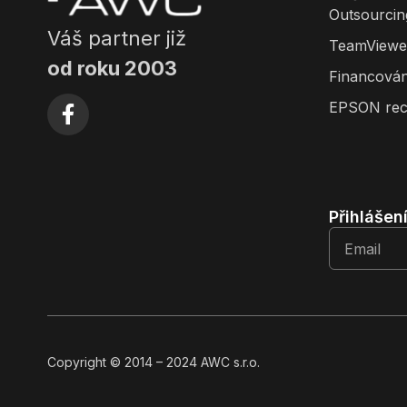
Outsourcin
Váš partner již
TeamViewe
od roku 2003
Financován
EPSON rec
Přihlášen
Copyright
© 2014
– 2024 AWC s.r.o.