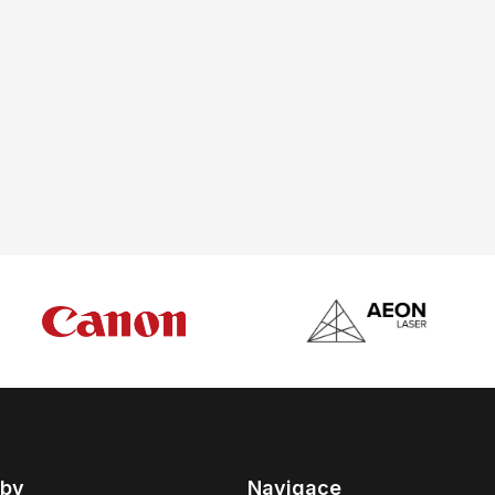
žby
Navigace