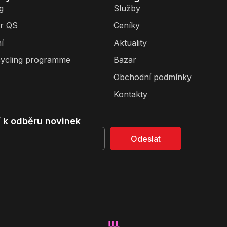
g
Služby
r QS
Ceníky
í
Aktuality
ycling programme
Bazar
Obchodní podmínky
Kontakty
í k odběru novinek
Odeslat