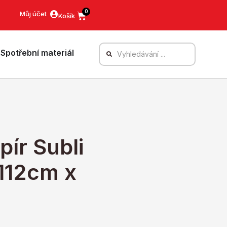
0
Můj účet
Spotřební materiál
pír Subli
112cm x