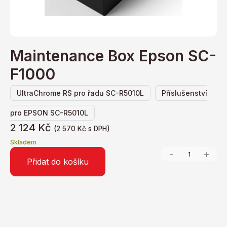
Maintenance Box Epson SC-
F1000
,
UltraChrome RS pro řadu SC-R5010L
Příslušenství
pro EPSON SC-R5010L
2 124
Kč
(
2 570
Kč
s DPH)
Skladem
-
+
Přidat do košíku