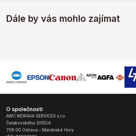
Dále by vás mohlo zajímat
O společnosti
AWC MORAVA SERVICES s.r.o.
Čelakovského 2055/4
709 00 Ostrava – Mariánské Hory