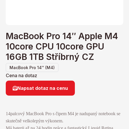
MacBook Pro 14″ Apple M4
10core CPU 10core GPU
16GB 1TB Stříbrný CZ
MacBook Pro 14'' (M4)
Cena na dotaz
Napsat dotaz na cenu
14palcový MacBook Pro s čipem M4 je nadupaný notebook se
skutečně velkolepým výkonem.
Má baterii až na 24 hodin práce a fantastický Liquid Retina