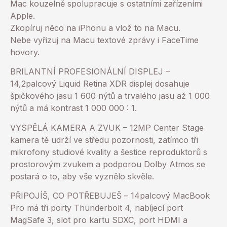
Mac kouzelně spolupracuje s ostatními zařízeními
Apple.
Zkopíruj něco na iPhonu a vlož to na Macu.
Nebe vyřizuj na Macu textové zprávy i FaceTime
hovory.
BRILANTNÍ PROFESIONÁLNÍ DISPLEJ –
14,2palcový Liquid Retina XDR displej dosahuje
špičkového jasu 1 600 nýtů a trvalého jasu až 1 000
nýtů a má kontrast 1 000 000 : 1.
VYSPĚLÁ KAMERA A ZVUK – 12MP Center Stage
kamera tě udrží ve středu pozornosti, zatímco tři
mikrofony studiové kvality a šestice reproduktorů s
prostorovým zvukem a podporou Dolby Atmos se
postará o to, aby vše vyznělo skvěle.
PŘIPOJÍŠ, CO POTŘEBUJEŠ – 14palcový MacBook
Pro má tři porty Thunderbolt 4, nabíjecí port
MagSafe 3, slot pro kartu SDXC, port HDMI a