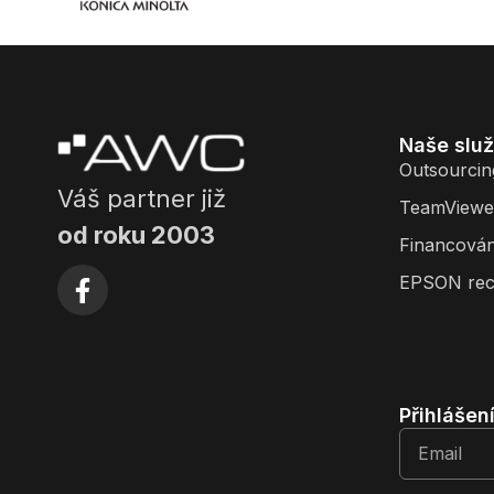
Naše slu
Outsourcin
Váš partner již
TeamViewe
od roku 2003
Financován
EPSON rec
Přihlášen