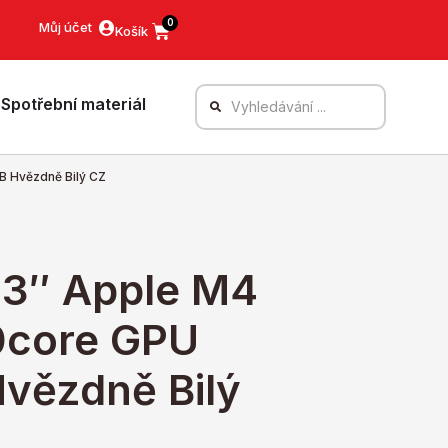
0
Můj účet
Spotřební materiál
B Hvězdně Bilý CZ
13″ Apple M4
0core GPU
vězdně Bilý