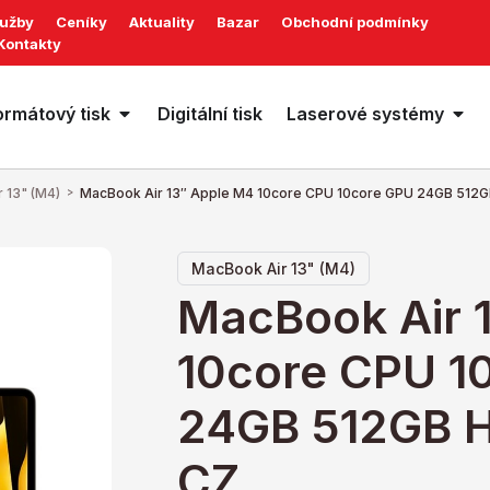
lužby
Ceníky
Aktuality
Bazar
Obchodní podmínky
Kontakty
ormátový tisk
Digitální tisk
Laserové systémy
 13" (M4)
>
MacBook Air 13″ Apple M4 10core CPU 10core GPU 24GB 512G
MacBook Air 13" (M4)
MacBook Air 
10core CPU 1
24GB 512GB H
CZ