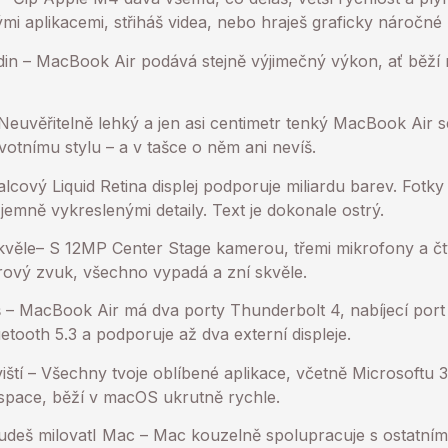
mi aplikacemi, střiháš videa, nebo hraješ graficky náročné 
din – MacBook Air podává stejně výjimečný výkon, ať běží n
euvěřitelně lehký a jen asi centimetr tenký MacBook Air 
tnímu stylu – a v tašce o něm ani nevíš.
palcový Liquid Retina displej podporuje miliardu barev. Fotky
emně vykreslenými detaily. Text je dokonale ostrý.
kvěle– S 12MP Center Stage kamerou, třemi mikrofony a čt
rový zvuk, všechno vypadá a zní skvěle.
š – MacBook Air má dva porty Thunderbolt 4, nabíjecí por
etooth 5.3 a podporuje až dva externí displeje.
ští – Všechny tvoje oblíbené aplikace, včetně Microsoftu 
pace, běží v macOS ukrutně rychle.
 budeš milovatI Mac – Mac kouzelně spolupracuje s ostatním