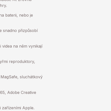
hry.
a baterii, nebo je
se snadno přizpůsobí
 i videa na něm vynikají
yřmi reproduktory,
t MagSafe, sluchátkový
365, Adobe Creative
i zařízeními Apple.