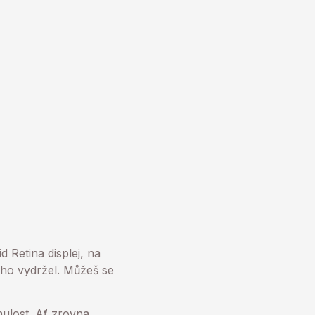
 Retina displej, na
ouho vydržel. Můžeš se
ulost. Ať zrovna