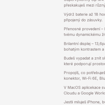
přeskakuješ mezi různý
Výdrž baterie až 18 ho
připojený do zásuvky.
Přenosné provedení – N
tvému dynamickému živo
Brilantní displej – 13,6
bohatým kontrastem a j
Budeš vypadat a znít s
které podporují prosto
Propojíš, co potřebuje
konektor, Wi-Fi 6E, Blu
V MacOS aplicekace svi
Cloudu a Google Works
Jestli miluješ iPhone,