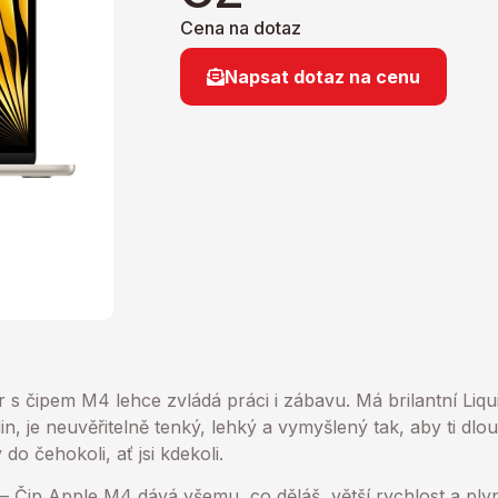
Cena na dotaz
Napsat dotaz na cenu
s čipem M4 lehce zvládá práci i zábavu. Má brilantní Liquid
din, je neuvěřitelně tenký, lehký a vymyšlený tak, aby ti dl
do čehokoli, ať jsi kdekoli.
Čip Apple M4 dává všemu, co děláš, větší rychlost a plyn