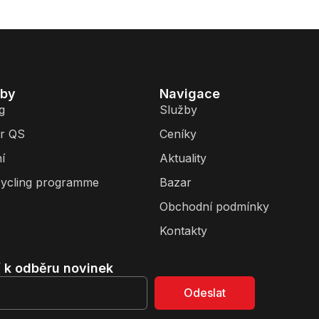
žby
Navigace
g
Služby
r QS
Ceníky
í
Aktuality
ycling programme
Bazar
Obchodní podmínky
Kontakty
í k odběru novinek
Odeslat