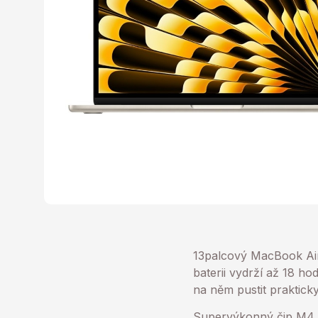
13palcový MacBook Air 
baterii vydrží až 18 ho
na něm pustit prakticky 
Supervýkonný čip M4 – 