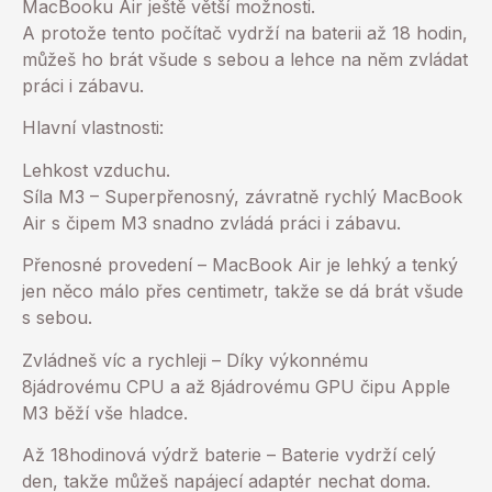
MacBooku Air ještě větší možnosti.
A protože tento počítač vydrží na baterii až 18 hodin,
můžeš ho brát všude s sebou a lehce na něm zvládat
práci i zábavu.
Hlavní vlastnosti:
Lehkost vzduchu.
Síla M3 – Superpřenosný, závratně rychlý MacBook
Air s čipem M3 snadno zvládá práci i zábavu.
Přenosné provedení – MacBook Air je lehký a tenký
jen něco málo přes centimetr, takže se dá brát všude
s sebou.
Zvládneš víc a rychleji – Díky výkonnému
8jádrovému CPU a až 8jádrovému GPU čipu Apple
M3 běží vše hladce.
Až 18hodinová výdrž baterie – Baterie vydrží celý
den, takže můžeš napájecí adaptér nechat doma.