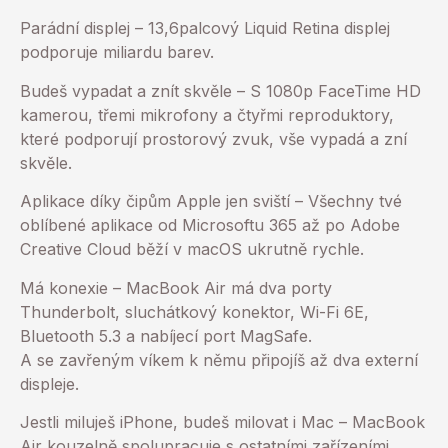
Parádní displej – 13,6palcový Liquid Retina displej
podporuje miliardu barev.
Budeš vypadat a znít skvěle – S 1080p FaceTime HD
kamerou, třemi mikrofony a čtyřmi reproduktory,
které podporují prostorový zvuk, vše vypadá a zní
skvěle.
Aplikace díky čipům Apple jen sviští – Všechny tvé
oblíbené aplikace od Microsoftu 365 až po Adobe
Creative Cloud běží v macOS ukrutně rychle.
Má konexie – MacBook Air má dva porty
Thunderbolt, sluchátkový konektor, Wi-Fi 6E,
Bluetooth 5.3 a nabíjecí port MagSafe.
A se zavřeným víkem k němu připojíš až dva externí
displeje.
Jestli miluješ iPhone, budeš milovat i Mac – MacBook
Air kouzelně spolupracuje s ostatními zařízeními