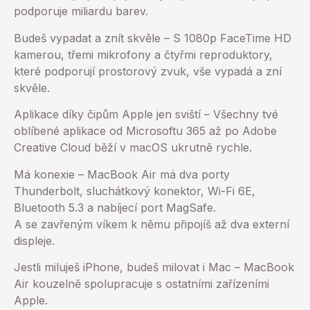
podporuje miliardu barev.
Budeš vypadat a znít skvěle – S 1080p FaceTime HD
kamerou, třemi mikrofony a čtyřmi reproduktory,
které podporují prostorový zvuk, vše vypadá a zní
skvěle.
Aplikace díky čipům Apple jen sviští – Všechny tvé
oblíbené aplikace od Microsoftu 365 až po Adobe
Creative Cloud běží v macOS ukrutně rychle.
Má konexie – MacBook Air má dva porty
Thunderbolt, sluchátkový konektor, Wi-Fi 6E,
Bluetooth 5.3 a nabíjecí port MagSafe.
A se zavřeným víkem k němu připojíš až dva externí
displeje.
Jestli miluješ iPhone, budeš milovat i Mac – MacBook
Air kouzelně spolupracuje s ostatními zařízeními
Apple.