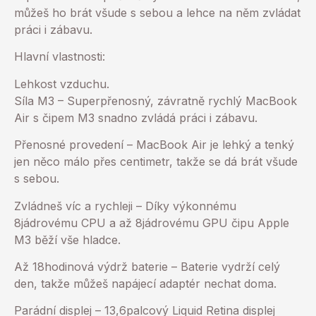
můžeš ho brát všude s sebou a lehce na něm zvládat
práci i zábavu.
Hlavní vlastnosti:
Lehkost vzduchu.
Síla M3 – Superpřenosný, závratně rychlý MacBook
Air s čipem M3 snadno zvládá práci i zábavu.
Přenosné provedení – MacBook Air je lehký a tenký
jen něco málo přes centimetr, takže se dá brát všude
s sebou.
Zvládneš víc a rychleji – Díky výkonnému
8jádrovému CPU a až 8jádrovému GPU čipu Apple
M3 běží vše hladce.
Až 18hodinová výdrž baterie – Baterie vydrží celý
den, takže můžeš napájecí adaptér nechat doma.
Parádní displej – 13,6palcový Liquid Retina displej