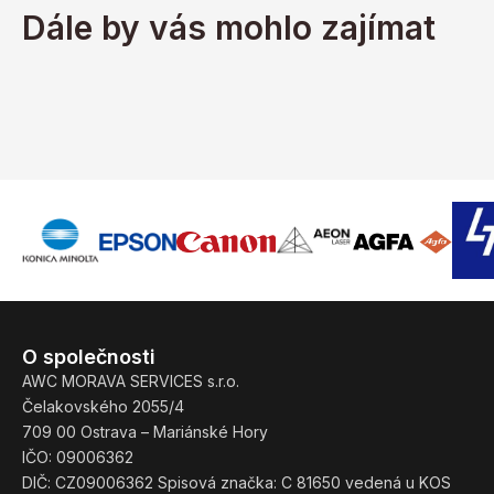
Dále by vás mohlo zajímat
O společnosti
AWC MORAVA SERVICES s.r.o.
Čelakovského 2055/4
709 00 Ostrava – Mariánské Hory
IČO: 09006362
DIČ: CZ09006362 Spisová značka: C 81650 vedená u KOS