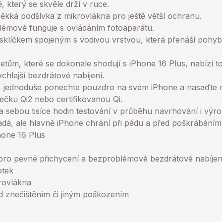
, který se skvěle drží v ruce.
 měkká podšívka z mikrovlákna pro ještě větší ochranu.
émově funguje s ovládáním fotoaparátu.
sklíčkem spojeným s vodivou vrstvou, která přenáší pohyb
ům, které se dokonale shodují s iPhone 16 Plus, nabízí t
chlejší bezdrátové nabíjení.
ní, jednoduše ponechte pouzdro na svém iPhone a nasaďte
ječku Qi2 nebo certifikovanou Qi.
 sebou tisíce hodin testování v průběhu navrhování i výro
dá, ale hlavně iPhone chrání při pádu a před poškrábáním
hone 16 Plus
pro pevné přichycení a bezproblémové bezdrátové nabíjen
otek
krovlákna
d znečištěním či jiným poškozením