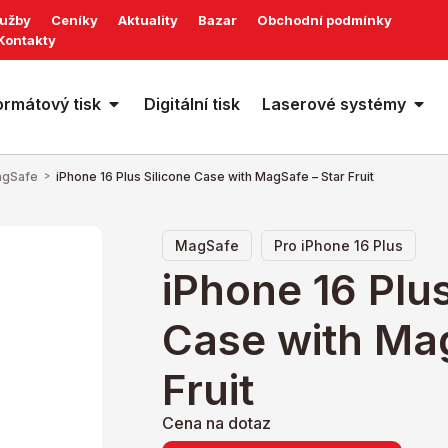
lužby
Ceníky
Aktuality
Bazar
Obchodní podmínky
Kontakty
ormátový tisk
Digitální tisk
Laserové systémy
gSafe
>
iPhone 16 Plus Silicone Case with MagSafe – Star Fruit
,
MagSafe
Pro iPhone 16 Plus
iPhone 16 Plus
Case with Mag
Fruit
Cena na dotaz