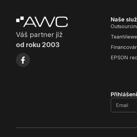
Naše slu
Outsourcin
Váš partner již
TeamViewe
od roku 2003
Financován
EPSON rec
Přihlášen