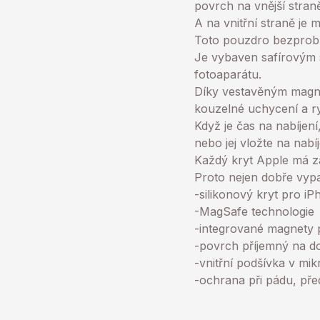
povrch na vnější straně
A na vnitřní straně je
Toto pouzdro bezprobl
Je vybaven safírovým 
fotoaparátu.
Díky vestavěným magnet
kouzelné uchycení a ry
Když je čas na nabíje
nebo jej vložte na nabí
Každý kryt Apple má za
Proto nejen dobře vypa
-silikonový kryt pro iP
-MagSafe technologie
-integrované magnety 
-povrch příjemný na d
-vnitřní podšívka v mi
-ochrana při pádu, pře