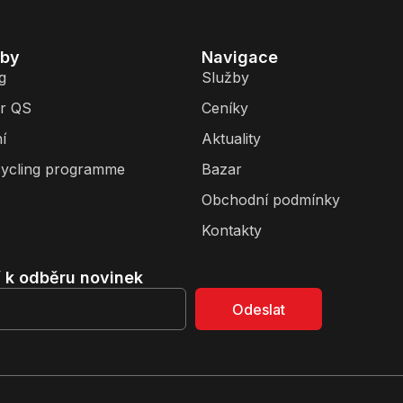
žby
Navigace
g
Služby
r QS
Ceníky
í
Aktuality
ycling programme
Bazar
Obchodní podmínky
Kontakty
í k odběru novinek
Odeslat