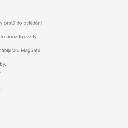
y prstů do ovládání
oto pouzdro vždy
 nabíječku MagSafe
by.
.
í