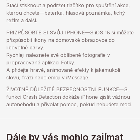
Stačí stisknout a podržet tlačítko pro spuštění akce,
kterou chcete—baterka, hlasová poznámka, tichý
režim a další.
PŘIZPŮSOBTE SI SVŮJ IPHONE—S iOS 18 si můžete
přizpůsobit ikony na domovské obrazovce do
libovolné barvy.
Rychleji naleznete své oblíbené fotografie v
propracované aplikaci Fotky.
A přidejte hravé, animované efekty k jakémukoli
slovu, frázi nebo emoji v iMessage.
ŽIVOTNĚ DŮLEŽITÉ BEZPEČNOSTNÍ FUNKCE—S
funkcí Crash Detection dokáže iPhone zjistit vážnou
autonehodu a přivolat pomoc, pokud nebudete moci.
Dále by vás mohlo zajímat