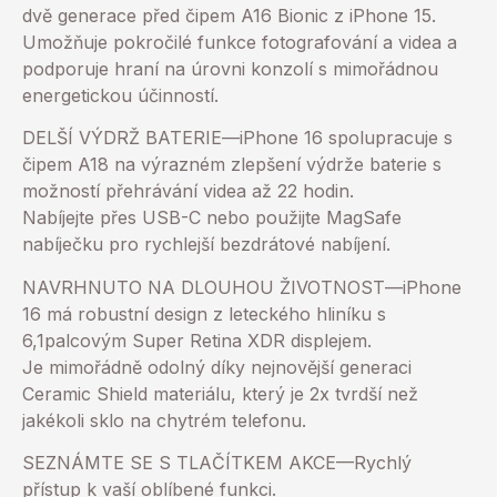
dvě generace před čipem A16 Bionic z iPhone 15.
Umožňuje pokročilé funkce fotografování a videa a
podporuje hraní na úrovni konzolí s mimořádnou
energetickou účinností.
DELŠÍ VÝDRŽ BATERIE—iPhone 16 spolupracuje s
čipem A18 na výrazném zlepšení výdrže baterie s
možností přehrávání videa až 22 hodin.
Nabíjejte přes USB-C nebo použijte MagSafe
nabíječku pro rychlejší bezdrátové nabíjení.
NAVRHNUTO NA DLOUHOU ŽIVOTNOST—iPhone
16 má robustní design z leteckého hliníku s
6,1palcovým Super Retina XDR displejem.
Je mimořádně odolný díky nejnovější generaci
Ceramic Shield materiálu, který je 2x tvrdší než
jakékoli sklo na chytrém telefonu.
SEZNÁMTE SE S TLAČÍTKEM AKCE—Rychlý
přístup k vaší oblíbené funkci.