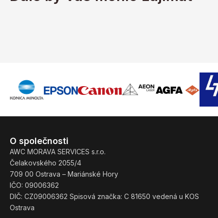
O společnosti
AWC MORAVA SERVICES s.r.o.
Čelakovského 2055/4
709 00 Ostrava – Mariánské Hory
IČO: 09006362
DIČ: CZ09006362 Spisová značka: C 81650 vedená u KOS
Ostrava