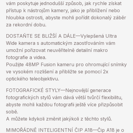
vám poskytuje jednodušší způsob, jak rychle získat
přístup k nástrojům kamery, jako je přiblížení nebo
hloubka ostrosti, abyste mohli pořídit dokonalý záběr
za rekordní dobu.
DOSTAŇTE SE BLIŽŠÍ A DÁLE—Vylepšená Ultra
Wide kamera s automatickým zaostřováním vám
umožní pořizovat neuvěřitelně detailní makro
fotografie a videa.
Použijte 48MP Fusion kameru pro ohromující snímky
ve vysokém rozlišení a přibližte se pomocí 2x
optického teleobjektivu.
FOTOGRAFICKÉ STYLY—Nejnovější generace
fotografických stylů vám dává větší tvůrčí flexibilitu,
abyste mohli každou fotografii ještě více přizpůsobit
sobě.
A můžete kdykoli změnit jakýkoli z těchto stylů.
MIMOŘÁDNĚ INTELIGENTNÍ ČIP A18—Čip A18 je o