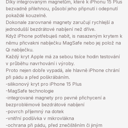
Díky integrovaným magnetům, které k iPhonu 15 Plus
bezvadně přilehnou, působí jeho připnutí i odepnutí
pokaždé kouzelně.
Dokonale zarovnané magnety zaručují rychlejší a
jednodušší bezdrátové nabíjení než dříve.
Když iPhone potřebuješ nabít, is nasazeným krytem k
němu přicvakni nabíječku MagSafe nebo jej polož na
Qi nabíječku.
Každý kryt Apple má za sebou tisíce hodin testování
v průběhu navrhování i výroby.
Proto nejen dobře vypadá, ale hlavně iPhone chrání
při pádu a před poškrábáním.
-silikonový kryt pro iPhone 15 Plus
-MagSafe technologie
-integrované magnety pro pevné přichycení a
bezproblémové bezdrátové nabíjení
-povrch příjemný na dotek
-vnitřní podšívka v mikrovlákna
-ochrana při pádu, před znečištěním či jiným