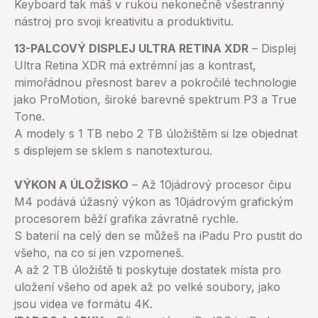
Keyboard tak máš v rukou nekonečně všestranný
nástroj pro svoji kreativitu a produktivitu.
13-PALCOVÝ DISPLEJ ULTRA RETINA XDR
– Displej
Ultra Retina XDR má extrémní jas a kontrast,
mimořádnou přesnost barev a pokročilé technologie
jako ProMotion, široké barevné spektrum P3 a True
Tone.
A modely s 1 TB nebo 2 TB úložištěm si lze objednat
s displejem se sklem s nanotexturou.
VÝKON A ÚLOŽISKO
– Až 10jádrový procesor čipu
M4 podává úžasný výkon as 10jádrovým grafickým
procesorem běží grafika závratně rychle.
S baterií na celý den se můžeš na iPadu Pro pustit do
všeho, na co si jen vzpomeneš.
A až 2 TB úložiště ti poskytuje dostatek místa pro
uložení všeho od apek až po velké soubory, jako
jsou videa ve formátu 4K.