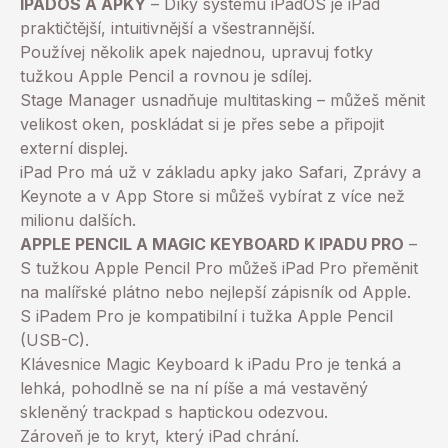
IPADOS A APKY
– Díky systému iPadOS je iPad
praktičtější, intuitivnější a všestrannější.
Používej několik apek najednou, upravuj fotky
tužkou Apple Pencil a rovnou je sdílej.
Stage Manager usnadňuje multitasking – můžeš měnit
velikost oken, poskládat si je přes sebe a připojit
externí displej.
iPad Pro má už v základu apky jako Safari, Zprávy a
Keynote a v App Store si můžeš vybírat z více než
milionu dalších.
APPLE PENCIL A MAGIC KEYBOARD K IPADU PRO
–
S tužkou Apple Pencil Pro můžeš iPad Pro přeměnit
na malířské plátno nebo nejlepší zápisník od Apple.
S iPadem Pro je kompatibilní i tužka Apple Pencil
(USB-C).
Klávesnice Magic Keyboard k iPadu Pro je tenká a
lehká, pohodlně se na ní píše a má vestavěný
skleněný trackpad s haptickou odezvou.
Zároveň je to kryt, který iPad chrání.