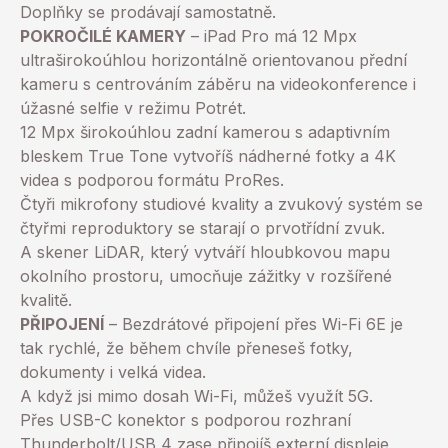
Doplňky se prodávají samostatně.
POKROČILÉ KAMERY
– iPad Pro má 12 Mpx
ultraširokoúhlou horizontálně orientovanou přední
kameru s centrováním záběru na videokonference i
úžasné selfie v režimu Potrét.
12 Mpx širokoúhlou zadní kamerou s adaptivním
bleskem True Tone vytvoříš nádherné fotky a 4K
videa s podporou formátu ProRes.
Čtyři mikrofony studiové kvality a zvukový systém se
čtyřmi reproduktory se starají o prvotřídní zvuk.
A skener LiDAR, který vytváří hloubkovou mapu
okolního prostoru, umocňuje zážitky v rozšířené
kvalitě.
PŘIPOJENÍ
– Bezdrátové připojení přes Wi-Fi 6E je
tak rychlé, že během chvíle přeneseš fotky,
dokumenty i velká videa.
A když jsi mimo dosah Wi-Fi, můžeš využít 5G.
Přes USB-C konektor s podporou rozhraní
Thunderbolt/USB 4 zase připojíš externí displeje,