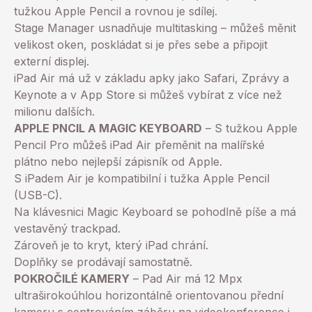
tužkou Apple Pencil a rovnou je sdílej.
Stage Manager usnadňuje multitasking – můžeš měnit
velikost oken, poskládat si je přes sebe a připojit
externí displej.
iPad Air má už v základu apky jako Safari, Zprávy a
Keynote a v App Store si můžeš vybírat z více než
milionu dalších.
APPLE PNCIL A MAGIC KEYBOARD
– S tužkou Apple
Pencil Pro můžeš iPad Air přeměnit na malířské
plátno nebo nejlepší zápisník od Apple.
S iPadem Air je kompatibilní i tužka Apple Pencil
(USB-C).
Na klávesnici Magic Keyboard se pohodlně píše a má
vestavěný trackpad.
Zároveň je to kryt, který iPad chrání.
Doplňky se prodávají samostatně.
POKROČILÉ KAMERY
– Pad Air má 12 Mpx
ultraširokoúhlou horizontálně orientovanou přední