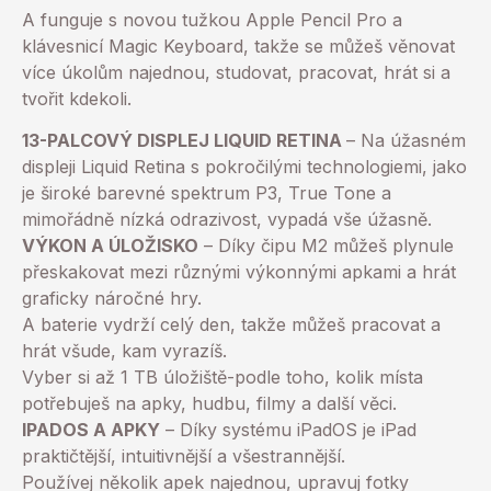
A funguje s novou tužkou Apple Pencil Pro a
klávesnicí Magic Keyboard, takže se můžeš věnovat
více úkolům najednou, studovat, pracovat, hrát si a
tvořit kdekoli.
13-PALCOVÝ DISPLEJ LIQUID RETINA
– Na úžasném
displeji Liquid Retina s pokročilými technologiemi, jako
je široké barevné spektrum P3, True Tone a
mimořádně nízká odrazivost, vypadá vše úžasně.
VÝKON A ÚLOŽISKO
– Díky čipu M2 můžeš plynule
přeskakovat mezi různými výkonnými apkami a hrát
graficky náročné hry.
A baterie vydrží celý den, takže můžeš pracovat a
hrát všude, kam vyrazíš.
Vyber si až 1 TB úložiště-podle toho, kolik místa
potřebuješ na apky, hudbu, filmy a další věci.
IPADOS A APKY
– Díky systému iPadOS je iPad
praktičtější, intuitivnější a všestrannější.
Používej několik apek najednou, upravuj fotky