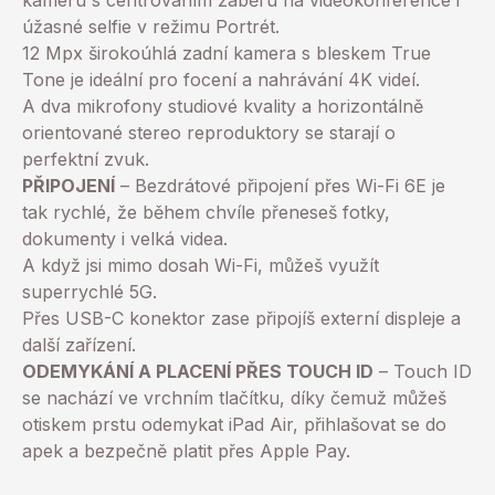
kameru s centrováním záběru na videokonference i
úžasné selfie v režimu Portrét.
12 Mpx širokoúhlá zadní kamera s bleskem True
Tone je ideální pro focení a nahrávání 4K videí.
A dva mikrofony studiové kvality a horizontálně
orientované stereo reproduktory se starají o
perfektní zvuk.
PŘIPOJENÍ
– Bezdrátové připojení přes Wi-Fi 6E je
tak rychlé, že během chvíle přeneseš fotky,
dokumenty i velká videa.
A když jsi mimo dosah Wi-Fi, můžeš využít
superrychlé 5G.
Přes USB-C konektor zase připojíš externí displeje a
další zařízení.
ODEMYKÁNÍ A PLACENÍ PŘES TOUCH ID
– Touch ID
se nachází ve vrchním tlačítku, díky čemuž můžeš
otiskem prstu odemykat iPad Air, přihlašovat se do
apek a bezpečně platit přes Apple Pay.