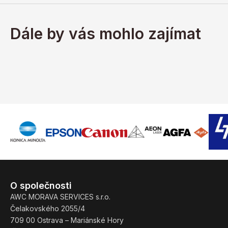
Dále by vás mohlo zajímat
O společnosti
AWC MORAVA SERVICES s.r.o.
Čelakovského 2055/4
709 00 Ostrava – Mariánské Hory