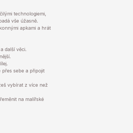
čilými technologiemi,
padá vše úžasně.
konnými apkami a hrát
 další věci.
ější.
lej.
přes sebe a připojit
eš vybírat z více než
řeměnit na malířské