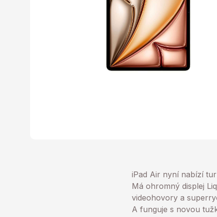
iPad Air nyní nabízí t
Má ohromný displej Liq
videohovory a superryc
A funguje s novou tužk