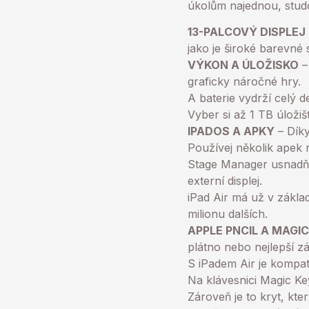
úkolům najednou, studov
13-PALCOVÝ DISPLEJ 
jako je široké barevné
VÝKON A ÚLOŽISKO
–
graficky náročné hry.
A baterie vydrží celý 
Vyber si až 1 TB úložiš
IPADOS A APKY
– Díky
Používej několik apek n
Stage Manager usnadňuje
externí displej.
iPad Air má už v zákla
milionu dalších.
APPLE PNCIL A MAGI
plátno nebo nejlepší z
S iPadem Air je kompati
Na klávesnici Magic K
Zároveň je to kryt, kte