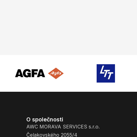
O společnosti
AWC MORAVA SERVICES s.r.o.
Čelakovského 2055/4