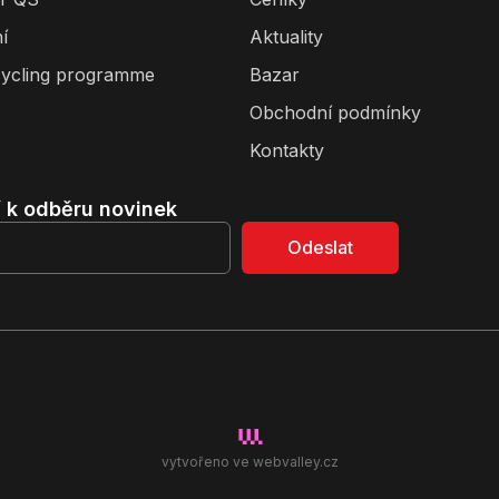
í
Aktuality
ycling programme
Bazar
Obchodní podmínky
Kontakty
í k odběru novinek
Odeslat
vytvořeno ve
webvalley.cz