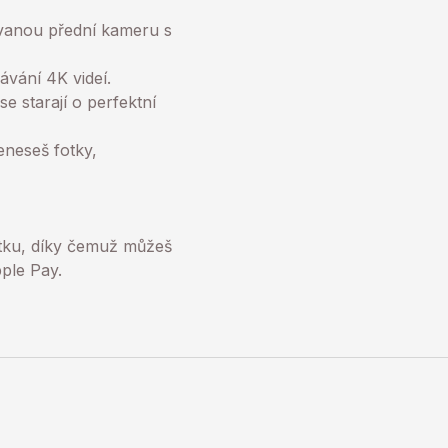
ovanou přední kameru s
ávání 4K videí.
e starají o perfektní
eneseš fotky,
ítku, díky čemuž můžeš
pple Pay.