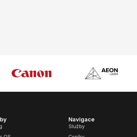
žby
Navigace
g
Služby
r QS
Ceníky