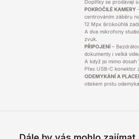
Doplňky se prodávají s
POKROČILÉ KAMERY
–
centrováním záběru na 
12 Mpx širokoúhlá zadn
A dva mikrofony studiov
zvuk.
PŘIPOJENÍ
– Bezdrátov
dokumenty i velká vide
A když jsi mimo dosah 
Přes USB-C konektor zas
ODEMYKÁNÍ A PLACEN
otiskem prstu odemykat
Dále by vás mohlo zajímat