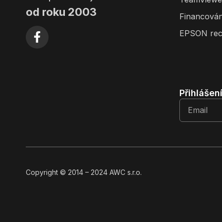
od roku 2003
Financován
EPSON rec
Přihlášen
Copyright
© 2014
– 2024 AWC s.r.o.