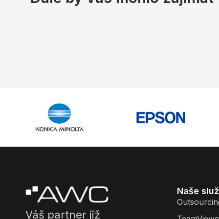
Naše slu
Outsourcin
Váš partner již
TeamViewe