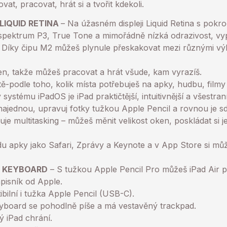
at, pracovat, hrát si a tvořit kdekoli.
LIQUID RETINA
– Na úžasném displeji Liquid Retina s pokro
 spektrum P3, True Tone a mimořádně nízká odrazivost, vy
 Díky čipu M2 můžeš plynule přeskakovat mezi různými vý
den, takže můžeš pracovat a hrát všude, kam vyrazíš.
tě-podle toho, kolik místa potřebuješ na apky, hudbu, filmy a
 systému iPadOS je iPad praktičtější, intuitivnější a všestrann
ajednou, upravuj fotky tužkou Apple Pencil a rovnou je sdí
 multitasking – můžeš měnit velikost oken, poskládat si je 
du apky jako Safari, Zprávy a Keynote a v App Store si můž
C KEYBOARD
– S tužkou Apple Pencil Pro můžeš iPad Air p
ápisník od Apple.
bilní i tužka Apple Pencil (USB-C).
eyboard se pohodlně píše a má vestavěný trackpad.
rý iPad chrání.