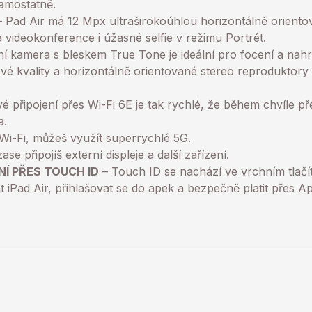
amostatně.
 Pad Air má 12 Mpx ultraširokoúhlou horizontálně orient
videokonference i úžasné selfie v režimu Portrét.
í kamera s bleskem True Tone je ideální pro focení a nahr
é kvality a horizontálně orientované stereo reproduktory s
é připojení přes Wi-Fi 6E je tak rychlé, že během chvíle př
a.
Wi-Fi, můžeš využít superrychlé 5G.
e připojíš externí displeje a další zařízení.
Í PŘES TOUCH ID
– Touch ID se nachází ve vrchním tlač
 iPad Air, přihlašovat se do apek a bezpečně platit přes A