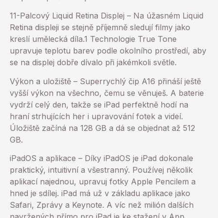
11-Palcový Liquid Retina Displej – Na úžasném Liquid
Retina displeji se stejně příjemně sledují filmy jako
kreslí umělecká díla.1 Technologie True Tone
upravuje teplotu barev podle okolního prostředí, aby
se na displej dobře dívalo při jakémkoli světle.
Výkon a uložiště – Superrychlý čip A16 přináší ještě
vyšší výkon na všechno, čemu se věnuješ. A baterie
vydrží celý den, takže se iPad perfektně hodí na
hraní strhujících her i upravování fotek a videí.
Úložiště začíná na 128 GB a dá se objednat až 512
GB.
iPadOS a aplikace – Díky iPadOS je iPad dokonale
praktický, intuitivní a všestranný. Používej několik
aplikací najednou, upravuj fotky Apple Pencilem a
hned je sdílej. iPad má už v základu aplikace jako
Safari, Zprávy a Keynote. A víc než milión dalších
navržených přímo pro iPad je ke stažení v App