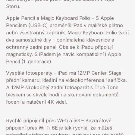
Storu.
Apple Pencil a Magic Keyboard Folio – S Apple
Pencilem (USB-C) proměníš iPad v malířské plátno
nebo všestranný zápisník. Magic Keyboard Folio tvoří
dva samostatné díly – odnímatelná klávesnice a
ochranný zadní panel. Oba se k iPadu připojují
magneticky. S iPadem je navíc kompatibilní i Apple
Pencil (1. generace).
Vyspělé fotoaparáty – iPad má 12MP Center Stage
přední kameru, ideální na videokonference i selfíčka.
A 12MP širokoúhlý zadní fotoaparát s True Tone
bleskem se skvěle hodí na skenování dokumentů,
focení a natáčení 4K videí.
Rychlé připojeníÍ přes Wi-fi a 5G – Bezdrátové
připojení přes Wi-Fi 6E je tak rychlé, že můžeš