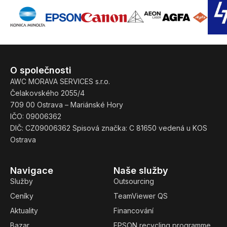
O společnosti
AWC MORAVA SERVICES s.r.o.
Čelakovského 2055/4
709 00 Ostrava – Mariánské Hory
IČO: 09006362
DIČ: CZ09006362 Spisová značka: C 81650 vedená u KOS
Ostrava
Navigace
Naše služby
Služby
Outsourcing
Ceníky
TeamViewer QS
Aktuality
Financování
Bazar
EPSON recycling programme