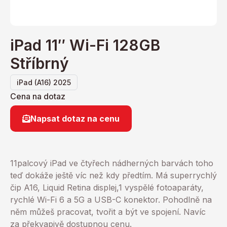
iPad 11″ Wi-Fi 128GB
Stříbrný
iPad (A16) 2025
Cena na dotaz
Napsat dotaz na cenu
11palcový iPad ve čtyřech nádherných barvách toho
teď dokáže ještě víc než kdy předtím. Má superrychlý
čip A16, Liquid Retina displej,1 vyspělé fotoaparáty,
rychlé Wi-Fi 6 a 5G a USB-C konektor. Pohodlně na
něm můžeš pracovat, tvořit a být ve spojení. Navíc
za překvapivě dostupnou cenu.