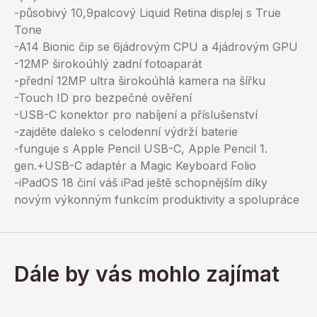
-působivý 10,9palcový Liquid Retina displej s True
Tone
-A14 Bionic čip se 6jádrovým CPU a 4jádrovým GPU
-12MP širokoúhlý zadní fotoaparát
-přední 12MP ultra širokoúhlá kamera na šířku
-Touch ID pro bezpečné ověření
-USB-C konektor pro nabíjení a příslušenství
-zajděte daleko s celodenní výdrží baterie
-funguje s Apple Pencil USB-C, Apple Pencil 1.
gen.+USB-C adaptér a Magic Keyboard Folio
-iPadOS 18 činí váš iPad ještě schopnějším díky
novým výkonným funkcím produktivity a spolupráce
Dále by vás mohlo zajímat