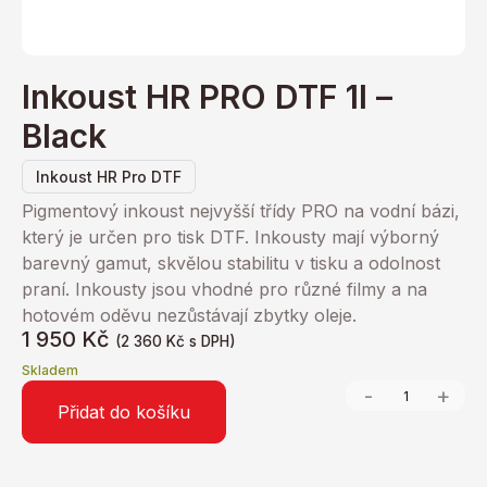
Inkoust HR PRO DTF 1l –
Black
Inkoust HR Pro DTF
Pigmentový inkoust nejvyšší třídy PRO na vodní bázi,
který je určen pro tisk DTF. Inkousty mají výborný
barevný gamut, skvělou stabilitu v tisku a odolnost
praní. Inkousty jsou vhodné pro různé filmy a na
hotovém oděvu nezůstávají zbytky oleje.
1 950
Kč
(
2 360
Kč
s DPH)
Skladem
-
+
Přidat do košíku