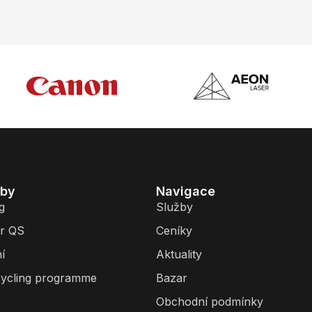
žby
Navigace
g
Služby
r QS
Ceníky
í
Aktuality
ycling programme
Bazar
Obchodní podmínky