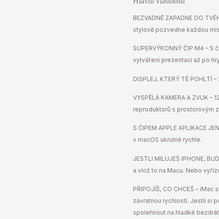
Hlavní vlastnosti
BEZVADNĚ ZAPADNE DO TVÉHO 
stylově pozvedne každou mís
SUPERVÝKONNÝ ČIP M4 – S čipem
vytváření prezentací až po hry
DISPLEJ, KTERÝ TĚ POHLTÍ – 24
VYSPĚLÁ KAMERA A ZVUK – 12MP
reproduktorů s prostorovým z
S ČIPEM APPLE APLIKACE JEN 
v macOS ukrutně rychle.
JESTLI MILUJEŠ IPHONE, BUDEŠ
a vlož to na Macu. Nebo vyřiz
PŘIPOJÍŠ, CO CHCEŠ – iMac si 
závratnou rychlostí. Jestli si
spolehnout na hladké bezdráto