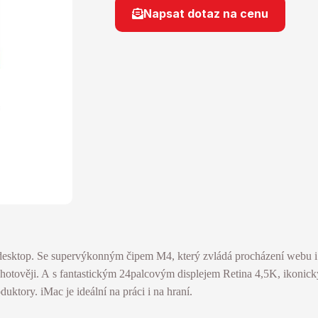
Napsat dotaz na cenu
 desktop. Se supervýkonným čipem M4, který zvládá procházení webu i
ohotověji. A s fantastickým 24palcovým displejem Retina 4,5K, ikoni
uktory. iMac je ideální na práci i na hraní.