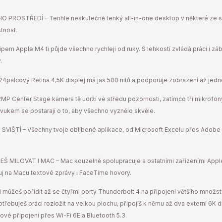
PROSTŘEDÍ – Tenhle neskutečně tenký all-in-one desktop v některé ze s
tnost.
 Apple M4 ti půjde všechno rychleji od ruky. S lehkostí zvládá práci i záb
.
palcový Retina 4,5K displej má jas 500 nitů a podporuje zobrazení až jedné
 Center Stage kamera tě udrží ve středu pozornosti, zatímco tři mikrofony 
vukem se postarají o to, aby všechno vyznělo skvěle.
SVIŠTÍ – Všechny tvoje oblíbené aplikace, od Microsoft Excelu přes Adobe
 MILOVAT I MAC – Mac kouzelně spolupracuje s ostatními zařízeními Apple
uj na Macu textové zprávy i FaceTime hovory.
můžeš pořídit až se čtyřmi porty Thunderbolt 4 na připojení většího množst
 potřebuješ práci rozložit na velkou plochu, připojíš k němu až dva externí 6K 
vé připojení přes Wi-Fi 6E a Bluetooth 5.3.