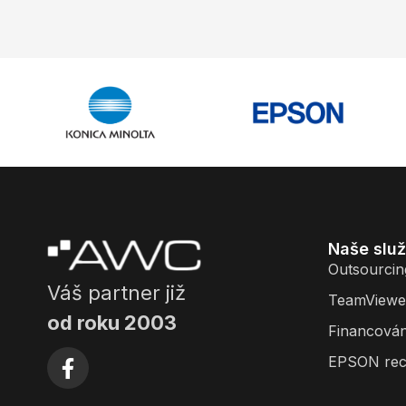
Naše slu
Outsourcin
Váš partner již
TeamViewe
od roku 2003
Financován
EPSON rec