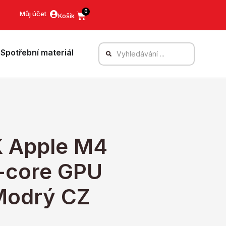
0
Můj účet
Spotřební materiál
K Apple M4
-core GPU
Modrý CZ