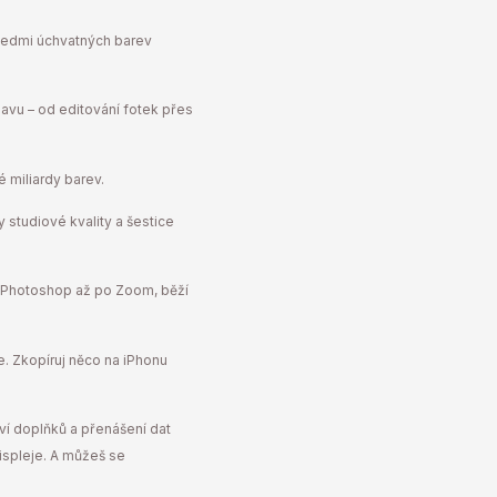
edmi úchvatných barev
avu – od editování fotek přes
 miliardy barev.
studiové kvality a šestice
 Photoshop až po Zoom, běží
. Zkopíruj něco na iPhonu
ví doplňků a přenášení dat
displeje. A můžeš se