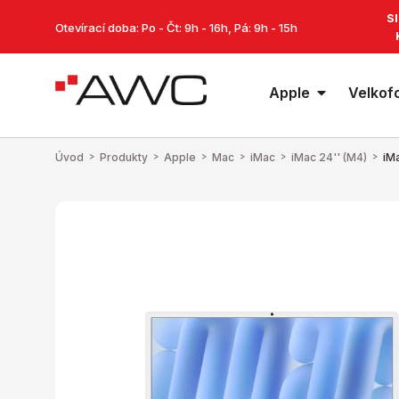
S
Otevírací doba: Po - Čt: 9h - 16h, Pá: 9h - 15h
Apple
Velkof
Úvod
>
Produkty
>
Apple
>
Mac
>
iMac
>
iMac 24'' (M4)
>
iM