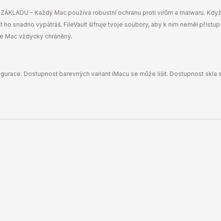
KLADU – Každý Mac používá robustní ochranu proti virům a malwaru. Když M
 ho snadno vypátráš. FileVault šifruje tvoje soubory, aby k nim neměl přístup
je Mac vždycky chráněný.
urace. Dostupnost barevných variant iMacu se může lišit. Dostupnost skla s 