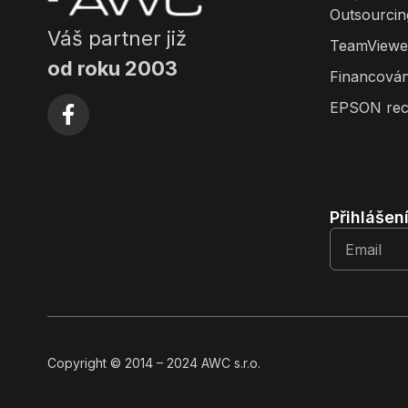
Outsourcin
Váš partner již
TeamViewe
od roku 2003
Financován
EPSON rec
Přihlášen
Copyright
© 2014
– 2024 AWC s.r.o.