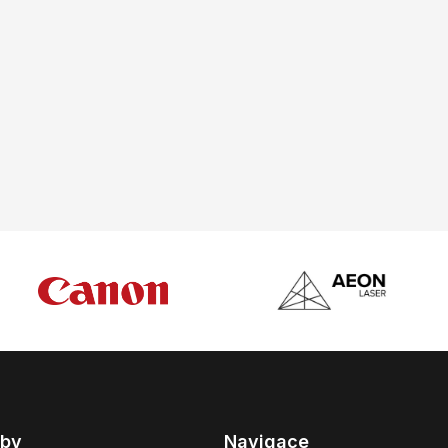
žby
Navigace