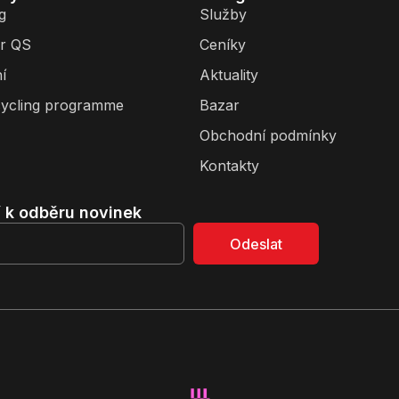
g
Služby
r QS
Ceníky
í
Aktuality
ycling programme
Bazar
Obchodní podmínky
Kontakty
í k odběru novinek
Odeslat