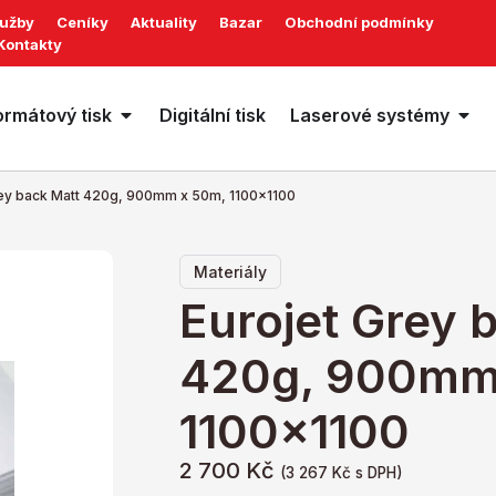
lužby
Ceníky
Aktuality
Bazar
Obchodní podmínky
Kontakty
ormátový tisk
Digitální tisk
Laserové systémy
rey back Matt 420g, 900mm x 50m, 1100×1100
Materiály
Eurojet Grey 
420g, 900mm
1100×1100
2 700
Kč
(
3 267
Kč
s DPH)