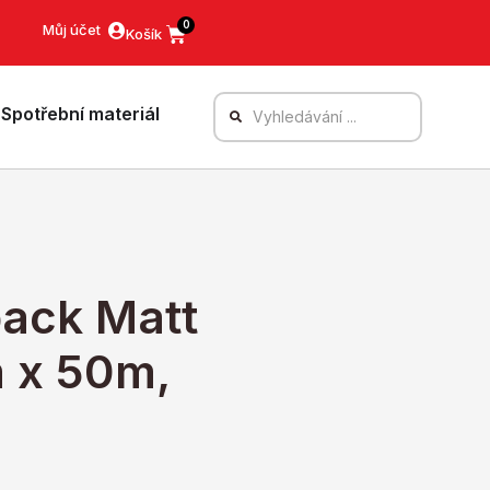
0
Můj účet
Spotřební materiál
back Matt
 x 50m,