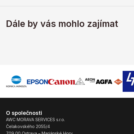
Dále by vás mohlo zajímat
O společnosti
AWC MORAVA SERVICES s.r.o.
Čelakovského 2055/4
709 00 Ostrava – Mariánské Hory