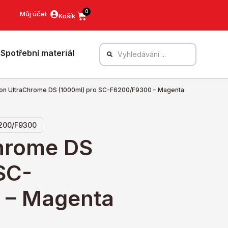
0
Můj účet
Spotřební materiál
on UltraChrome DS (1000ml) pro SC-F6200/F9300 – Magenta
7200/F9300
hrome DS
SC-
 – Magenta