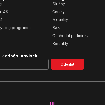
g
Služby
r QS
Ceníky
í
Aktuality
ycling programme
Bazar
Obchodní podmínky
Kontakty
í k odběru novinek
Odeslat