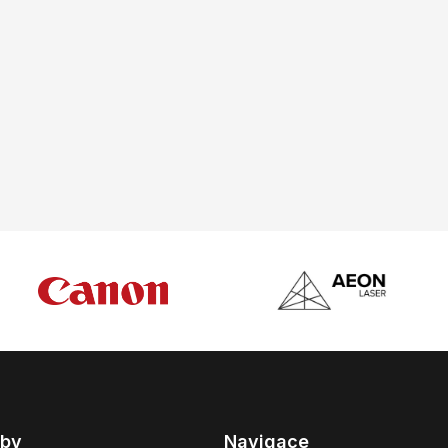
žby
Navigace