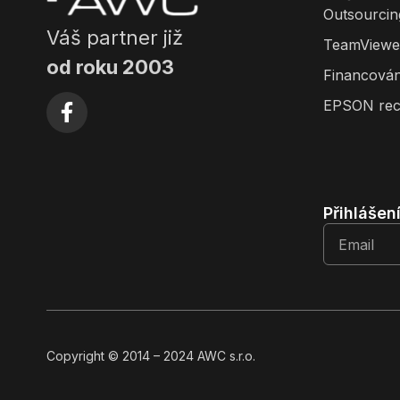
Outsourcin
Váš partner již
TeamViewe
od roku 2003
Financován
EPSON rec
Přihlášen
Copyright
© 2014
– 2024 AWC s.r.o.