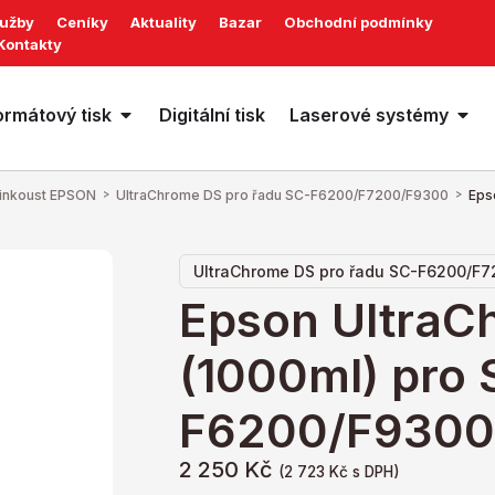
lužby
Ceníky
Aktuality
Bazar
Obchodní podmínky
Kontakty
ormátový tisk
Digitální tisk
Laserové systémy
 inkoust EPSON
>
UltraChrome DS pro řadu SC-F6200/F7200/F9300
>
Eps
UltraChrome DS pro řadu SC-F6200/F
Epson UltraC
(1000ml) pro 
F6200/F9300
2 250
Kč
(
2 723
Kč
s DPH)