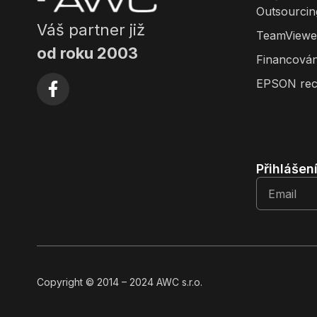
Outsourcin
Váš partner již
TeamViewe
od roku 2003
Financován
EPSON rec
Přihlášen
Copyright
© 2014
– 2024 AWC s.r.o.