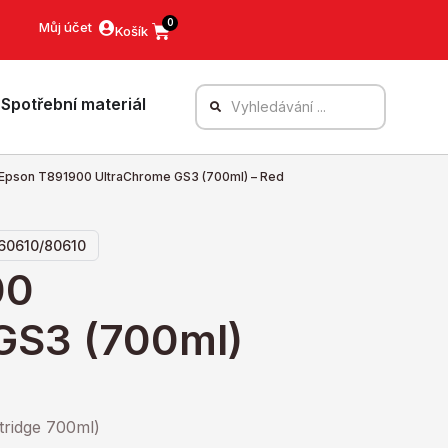
0
Můj účet
Spotřební materiál
Epson T891900 UltraChrome GS3 (700ml) – Red
/60610/80610
00
GS3 (700ml)
tridge 700ml)