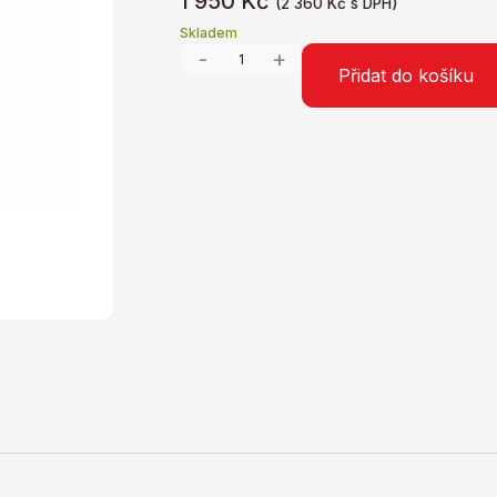
1 950
Kč
(
2 360
Kč
s DPH)
Skladem
-
+
Přidat do košíku