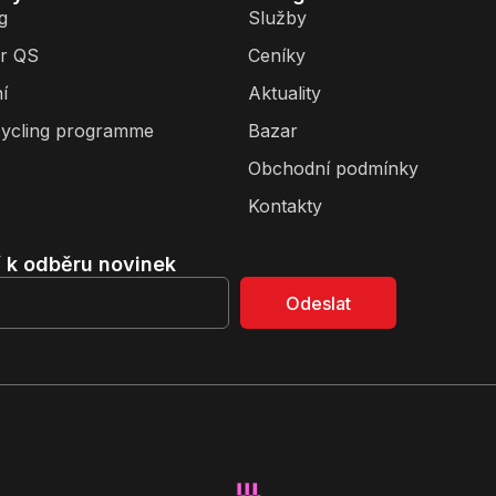
g
Služby
r QS
Ceníky
í
Aktuality
ycling programme
Bazar
Obchodní podmínky
Kontakty
í k odběru novinek
Odeslat