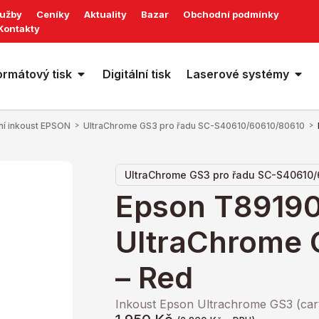
lužby
Ceníky
Aktuality
Bazar
Obchodní podmínky
Kontakty
ormátový tisk
Digitální tisk
Laserové systémy
ní inkoust EPSON
>
UltraChrome GS3 pro řadu SC-S40610/60610/80610
>
UltraChrome GS3 pro řadu SC-S40610
Epson T8919
UltraChrome 
– Red
Inkoust Epson Ultrachrome GS3 (car