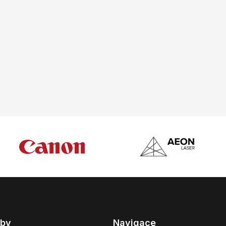
žby
Navigace