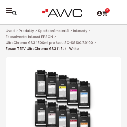
0
Úvod
>
Produkty
>
Spotřební materiál
>
Inkousty
>
Ekosolventní inkoust EPSON
>
UltraChrome GS3 1500ml pro řadu SC-S8100/S9100
>
Epson T51V UltraChrome GS3 (1.5L) – White