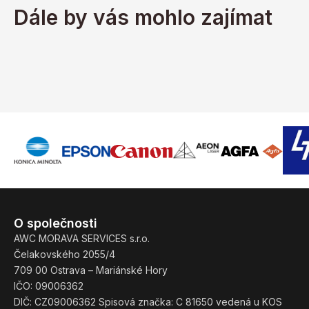
Dále by vás mohlo zajímat
O společnosti
AWC MORAVA SERVICES s.r.o.
Čelakovského 2055/4
709 00 Ostrava – Mariánské Hory
IČO: 09006362
DIČ: CZ09006362 Spisová značka: C 81650 vedená u KOS