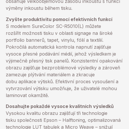
obsahuje velkoobjemovou zásobu inkoustu s funkcí
výměny inkoustu během tisku.
Zvyšte produktivitu pomocí efektivních funkcí
S modelem SureColor SC-R5010(L) můžete
rozšířit možnosti tisku v oblasti signage na široké
portfolio bannerů, tapet, vinylu, fólií a textilií.
Pokročilá automatická kontrola napnutí zajišťuje
vysoce přesné podávání médií, jehož výsledkem je
výjimečně přesný tisk panelů. Konzistentní opakování
obrazu zajišťuje bezproblémové výsledky a zároveň
zamezuje plýtvání materiálem a zkracuje
dobu aplikace výtisků. Efektivní proces vysoušení a
vytvrzování výtisku umožňuje, že uživatelé mohou
laminovat okamžitě.
Dosahujte pokaždé vysoce kvalitních výsledků
Vysokou kvalitu obrazu zajišťují tři technologie
tisku společnosti Epson – Halftoning, optimalizovaná
technologie LUT tabulek a Micro Weave – snižují