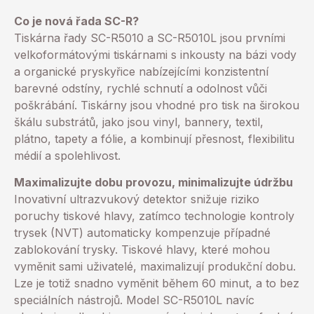
Co je nová řada SC-R?
Tiskárna řady SC-R5010 a SC-R5010L jsou prvními
velkoformátovými tiskárnami s inkousty na bázi vody
a organické pryskyřice nabízejícími konzistentní
barevné odstíny, rychlé schnutí a odolnost vůči
poškrábání. Tiskárny jsou vhodné pro tisk na širokou
škálu substrátů, jako jsou vinyl, bannery, textil,
plátno, tapety a fólie, a kombinují přesnost, flexibilitu
médií a spolehlivost.
Maximalizujte dobu provozu, minimalizujte údržbu
Inovativní ultrazvukový detektor snižuje riziko
poruchy tiskové hlavy, zatímco technologie kontroly
trysek (NVT) automaticky kompenzuje případné
zablokování trysky. Tiskové hlavy, které mohou
vyměnit sami uživatelé, maximalizují produkční dobu.
Lze je totiž snadno vyměnit během 60 minut, a to bez
speciálních nástrojů. Model SC-R5010L navíc