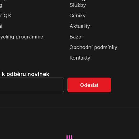
g
Služby
r QS
Ceníky
í
Aktuality
ycling programme
Bazar
Obchodní podmínky
Kontakty
í k odběru novinek
Odeslat