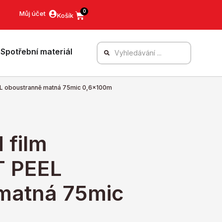
0
Můj účet
Spotřební materiál
 oboustranně matná 75mic 0,6x100m
film
 PEEL
matná 75mic