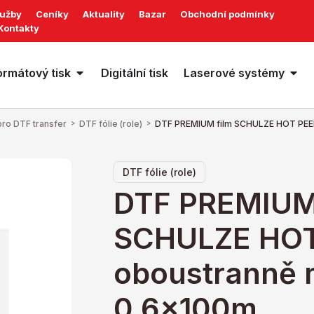
lužby
Ceníky
Aktuality
Bazar
Obchodní podmínky
Kontakty
ormátový tisk
Digitální tisk
Laserové systémy
pro DTF transfer
>
DTF fólie (role)
>
DTF PREMIUM film SCHULZE HOT PEEL
DTF fólie (role)
DTF PREMIUM 
SCHULZE HOT
oboustranně 
0,6x100m