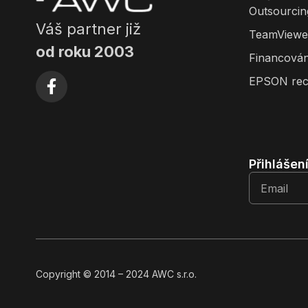
Outsourcin
Váš partner již
TeamViewe
od roku 2003
Financován
EPSON rec
Přihlášen
Copyright
© 2014
– 2024 AWC s.r.o.