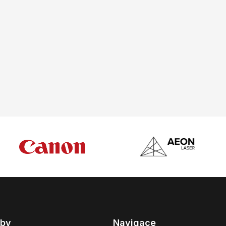
žby
Navigace