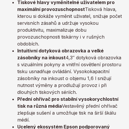
Tiskové hlavy vyměnitelné uživatelem pro
maximální provozuschopnost
Tisková hlava,
kterou si dokáže vyměnit uživatel, snižuje počet
servisních zásahů a udržuje vysokou
produktivitu, maximalizuje dobu
provozuschopnosti tiskárny i v rušných
obdobích.
Intuitivní dotyková obrazovka a velké
zásobníky na inkoust
4,3″ dotyková obrazovka
s vizuálními pokyny a vnitřní osvětlení prostoru
tisku usnadňuje ovládání. Vysokokapacitní
zásobníky na inkoust o objemu 1,6 l snižují
nutnost výměny a prodlužují provoz i při
dlouhých tiskových sériích.
Přední ohřívač pro stabilní vysokorychlostní
tisk na různá média
Vestavěný přední ohřívač
zlepšuje sušení a umožňuje tisk na širší škálu
médií.
Ucelený ekosystém Epson podporovaný