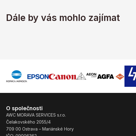
Dále by vás mohlo zajímat
O společnosti
AWC MORAVA SERVICES s.r.o.
Čelakovského 2055/4
709 00 Ostrava – Mariánské Hory
IČO: 09006362