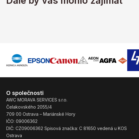
Dále by vás mohlo zajímat
O společnosti
AWC MORAVA SERVICES s.r.o.
Čelakovského 2055/4
709 00 Ostrava – Mariánské Hory
IČO: 09006362
DIČ: CZ09006362 Spisová značka: C 81650 vedená u KOS
Ostrava