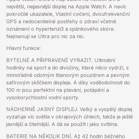
největší, nejjasnější displej na Apple Watch. A navíc
pokročilé ukazatele, Vlastní cvičení, dvoufrekvenční
GPS a nedocenitelné postřehy o zdraví včetně
oznámení o hypertenzi3 a spánkového skóre.
Nejmenují se Ultra pro nic za nic.
Hlavní funkce:
BYTELNÉ A PŘIPRAVENÉ VYRAZIT. Ultimátní
hodinky na sport a do divočiny, které něco vydrží, s
mimořádně odolným titanovým pouzdrem a pevným
safírovým sklíčkem displeje. A díky voděodolnosti do
100 m jsou perfektní na plavání, potápění a
vysokorychlostní vodní sporty.
NÁDHERNĚ JASNÝ DISPLEJ. Velký a vyspělý displej
vyzařuje víc světla v okrajových úhlech, takže je ještě
jasnější a čitelnější. A dá se použít i jako svítilna.
BATERIE NA NĚKOLIK DNÍ. Až 42 hodin běžného