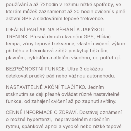
používání a až 72hodin v režimu nízké spotřeby, ve
kterém můžeš zaznamenat až 20 hodin cvičení s plně
aktivní GPS a sledováním tepové frekvence.
IDEÁLNÍ PARŤÁK NA BĚHÁNÍ A JAKÝKOLI
TRÉNINK. Přesná dvoufrekvenční GPS, Hlídač
tempa, zóny tepové frekvence, vlastní cvičení, výkon
při běhu a tréninková zátěž poskytují běžcům,
plavcům, cyklistům a atletům všechno, co potřebují.
BEZPEČNOSTNÍ FUNKCE. Ultra 3 dokážou
detekovat prudký pád nebo vážnou autonehodu.
NASTAVITELNÉ AKČNÍ TLAČÍTKO. Jedním
stisknutím se dají přesně ovládat různé nastavitelné
funkce, od zahájení cvičení až po zapnutí svítilny.
CENNÉ INFORMACE O ZDRAVÍ. Dostávej oznámení
o možné hypertenzi, nepravidelném srdečním
rytmu, spánkové apnoi a vysoké nebo nízké tepové