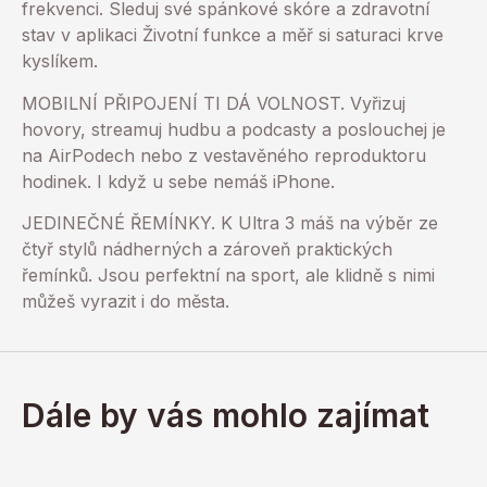
frekvenci. Sleduj své spánkové skóre a zdravotní
stav v aplikaci Životní funkce a měř si saturaci krve
kyslíkem.
MOBILNÍ PŘIPOJENÍ TI DÁ VOLNOST. Vyřizuj
hovory, streamuj hudbu a podcasty a poslouchej je
na AirPodech nebo z vestavěného reproduktoru
hodinek. I když u sebe nemáš iPhone.
JEDINEČNÉ ŘEMÍNKY. K Ultra 3 máš na výběr ze
čtyř stylů nádherných a zároveň praktických
řemínků. Jsou perfektní na sport, ale klidně s nimi
můžeš vyrazit i do města.
Dále by vás mohlo zajímat