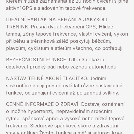
kterém můžeš zaznamenat až 20 hodin cvičení s plně
aktivní GPS a sledováním tepové frekvence.
IDEÁLNÍ PARŤÁK NA BĚHÁNÍ A JAKÝKOLI
TRÉNINK. Přesná dvoufrekvenční GPS, Hlídač
tempa, zóny tepové frekvence, vlastní cvičení, výkon
při běhu a tréninková zátěž poskytují běžcům,
plavcům, cyklistům a atletům všechno, co potřebují.
BEZPEČNOSTNÍ FUNKCE. Ultra 3 dokážou
detekovat prudký pád nebo vážnou autonehodu.
NASTAVITELNÉ AKČNÍ TLAČÍTKO. Jedním
stisknutím se dají přesně ovládat různé nastavitelné
funkce, od zahájení cvičení až po zapnutí svítilny.
CENNÉ INFORMACE O ZDRAVÍ. Dostávej oznámení
o možné hypertenzi, nepravidelném srdečním
rytmu, spánkové apnoi a vysoké nebo nízké tepové
frekvenci. Sleduj své spánkové skóre a zdravotní
stav v aplikaci Životní funkce a měř si saturaci krve