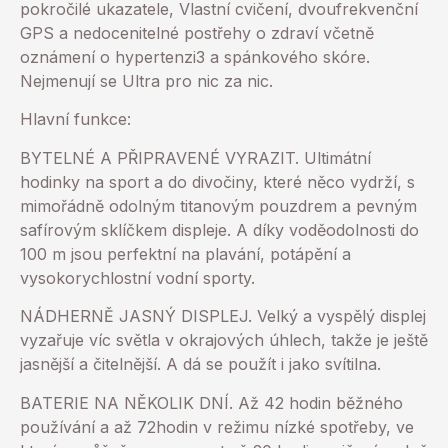
pokročilé ukazatele, Vlastní cvičení, dvoufrekvenční
GPS a nedocenitelné postřehy o zdraví včetně
oznámení o hypertenzi3 a spánkového skóre.
Nejmenují se Ultra pro nic za nic.
Hlavní funkce:
BYTELNÉ A PŘIPRAVENÉ VYRAZIT. Ultimátní
hodinky na sport a do divočiny, které něco vydrží, s
mimořádně odolným titanovým pouzdrem a pevným
safírovým sklíčkem displeje. A díky voděodolnosti do
100 m jsou perfektní na plavání, potápění a
vysokorychlostní vodní sporty.
NÁDHERNĚ JASNÝ DISPLEJ. Velký a vyspělý displej
vyzařuje víc světla v okrajových úhlech, takže je ještě
jasnější a čitelnější. A dá se použít i jako svítilna.
BATERIE NA NĚKOLIK DNÍ. Až 42 hodin běžného
používání a až 72hodin v režimu nízké spotřeby, ve