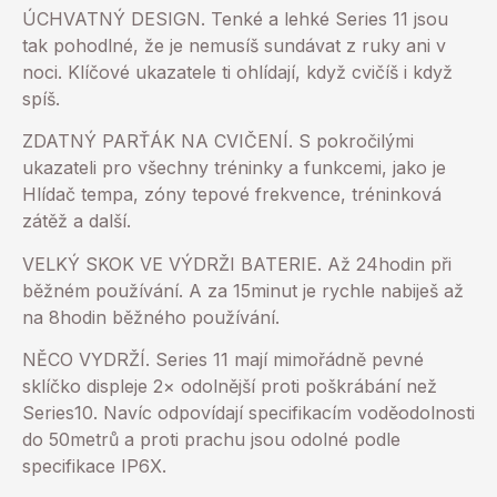
ÚCHVATNÝ DESIGN. Tenké a lehké Series 11 jsou
tak pohodlné, že je nemusíš sundávat z ruky ani v
noci. Klíčové ukazatele ti ohlídají, když cvičíš i když
spíš.
ZDATNÝ PARŤÁK NA CVIČENÍ. S pokročilými
ukazateli pro všechny tréninky a funkcemi, jako je
Hlídač tempa, zóny tepové frekvence, tréninková
zátěž a další.
VELKÝ SKOK VE VÝDRŽI BATERIE. Až 24hodin při
běžném používání. A za 15minut je rychle nabiješ až
na 8hodin běžného používání.
NĚCO VYDRŽÍ. Series 11 mají mimořádně pevné
sklíčko displeje 2× odolnější proti poškrábání než
Series10. Navíc odpovídají specifikacím voděodolnosti
do 50metrů a proti prachu jsou odolné podle
specifikace IP6X.