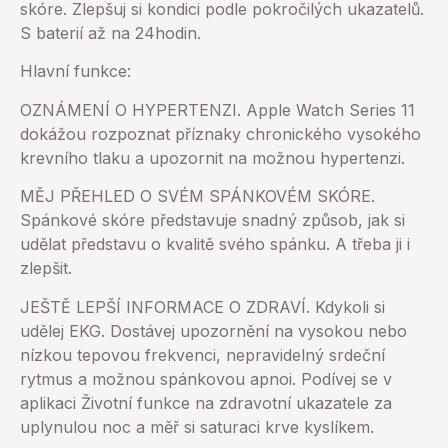
skóre. Zlepšuj si kondici podle pokročilých ukazatelů.
S baterií až na 24hodin.
Hlavní funkce:
OZNÁMENÍ O HYPERTENZI. Apple Watch Series 11
dokážou rozpoznat příznaky chronického vysokého
krevního tlaku a upozornit na možnou hypertenzi.
MĚJ PŘEHLED O SVÉM SPÁNKOVÉM SKÓRE.
Spánkové skóre představuje snadný způsob, jak si
udělat představu o kvalitě svého spánku. A třeba ji i
zlepšit.
JEŠTĚ LEPŠÍ INFORMACE O ZDRAVÍ. Kdykoli si
udělej EKG. Dostávej upozornění na vysokou nebo
nízkou tepovou frekvenci, nepravidelný srdeční
rytmus a možnou spánkovou apnoi. Podívej se v
aplikaci Životní funkce na zdravotní ukazatele za
uplynulou noc a měř si saturaci krve kyslíkem.