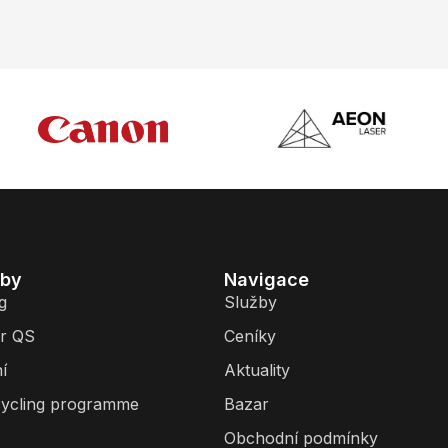
žby
Navigace
g
Služby
r QS
Ceníky
í
Aktuality
ycling programme
Bazar
Obchodní podmínky