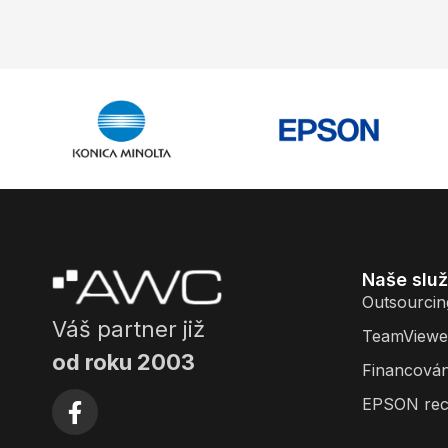
Naše slu
Outsourcin
Váš partner již
TeamViewe
od roku 2003
Financován
EPSON rec