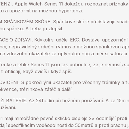
I. Apple Watch Series 11 dokážou rozpoznat příznaky
ku a upozornit na možnou hypertenzi.
PÁNKOVÉM SKÓRE. Spánkové skóre představuje snadný z
o spánku. A třeba ji i zlepšit.
E O ZDRAVÍ. Kdykoli si udělej EKG. Dostávej upozornění
nci, nepravidelný srdeční rytmus a možnou spánkovou apno
 na zdravotní ukazatele za uplynulou noc a měř si saturaci
é a lehké Series 11 jsou tak pohodlné, že je nemusíš su
i ohlídají, když cvičíš i když spíš.
ENÍ. S pokročilými ukazateli pro všechny tréninky a fun
kvence, tréninková zátěž a další.
BATERIE. Až 24hodin při běžném používání. A za 15minut
žívání.
 mají mimořádně pevné sklíčko displeje 2× odolnější proti
dají specifikacím voděodolnosti do 50metrů a proti prachu 