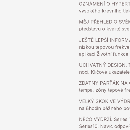
OZNÁMENÍ O HYPERTENZ
vysokého krevního tla
MĚJ PŘEHLED O SVÉM S
představu o kvalitě svéh
JEŠTĚ LEPŠÍ INFORMAC
nízkou tepovou frekve
aplikaci Životní funkce
ÚCHVATNÝ DESIGN. Tenk
noci. Klíčové ukazatele t
ZDATNÝ PARŤÁK NA CVIČ
tempa, zóny tepové fre
VELKÝ SKOK VE VÝDRŽI 
na 8hodin běžného pou
NĚCO VYDRŽÍ. Series 11
Series10. Navíc odpoví