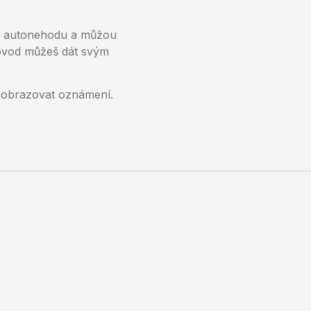
u autonehodu a můžou
rovod můžeš dát svým
 zobrazovat oznámení.