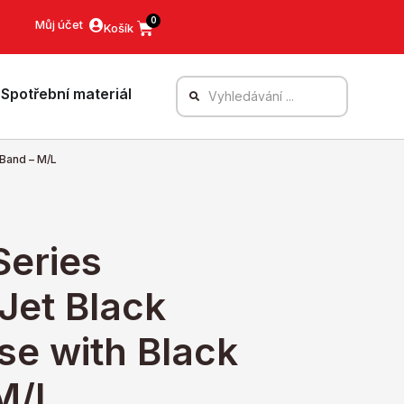
0
Můj účet
Spotřební materiál
 Band – M/L
Series
Jet Black
e with Black
M/L