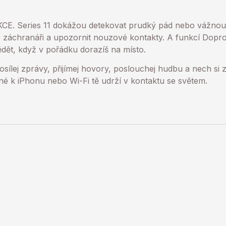
 Series 11 dokážou detekovat prudký pád nebo vážno
se záchranáři a upozornit nouzové kontakty. A funkcí Dop
dět, když v pořádku dorazíš na místo.
ílej zprávy, přijímej hovory, poslouchej hudbu a nech si
ené k iPhonu nebo Wi-Fi tě udrží v kontaktu se světem.