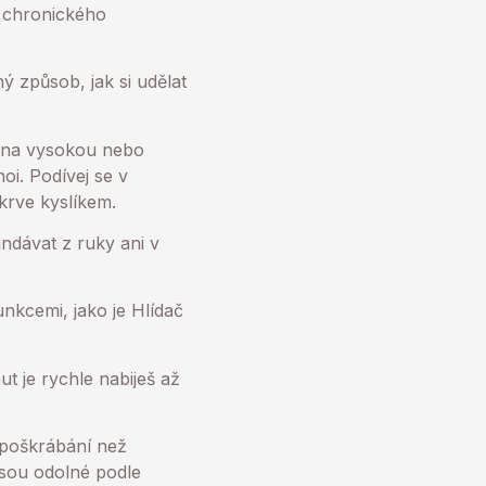
 chronického
působ, jak si udělat
 na vysokou nebo
i. Podívej se v
 krve kyslíkem.
ndávat z ruky ani v
kcemi, jako je Hlídač
 je rychle nabiješ až
 poškrábání než
jsou odolné podle