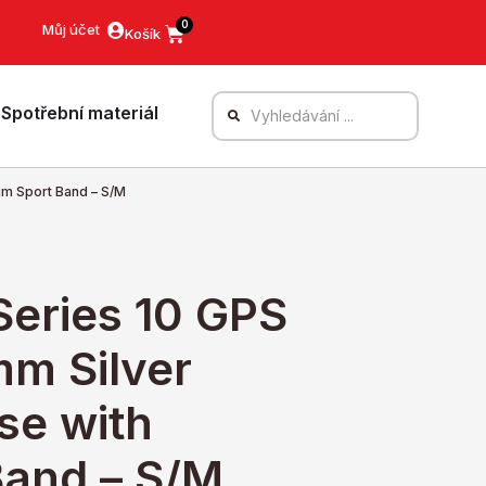
0
Můj účet
Spotřební materiál
im Sport Band – S/M
Series 10 GPS
mm Silver
se with
Band – S/M