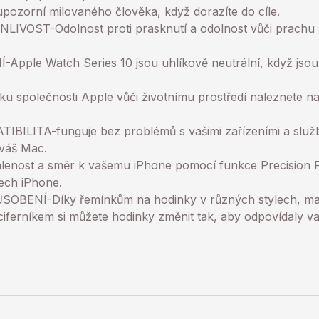
pozorní milovaného člověka, když dorazíte do cíle.
OST-Odolnost proti prasknutí a odolnost vůči prachu s c
ple Watch Series 10 jsou uhlíkově neutrální, když jsou
ku společnosti Apple vůči životnímu prostředí naleznete n
LITA-funguje bez problémů s vašimi zařízeními a služb
váš Mac.
dálenost a směr k vašemu iPhone pomocí funkce Precision F
ch iPhone.
ENÍ-Díky řemínkům na hodinky v různých stylech, mate
ciferníkem si můžete hodinky změnit tak, aby odpovídaly v