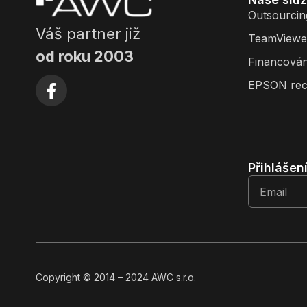
Outsourcin
Váš partner již
TeamViewe
od roku 2003
Financován
EPSON rec
Přihlášen
Copyright
© 2014
– 2024 AWC s.r.o.