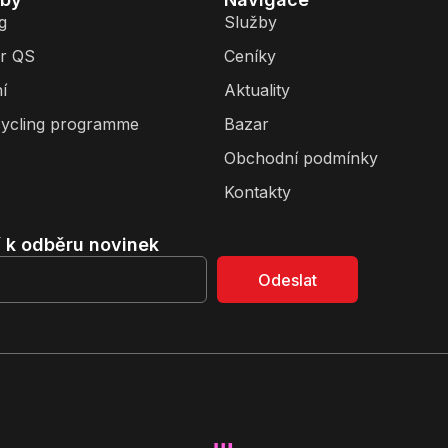
g
Služby
r QS
Ceníky
í
Aktuality
ycling programme
Bazar
Obchodní podmínky
Kontakty
í k odběru novinek
Odeslat