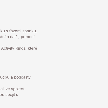
ánku s fázemi spánku.
ání a další, pomocí
ivity Rings, které
hudbu a podcasty,
li ve spojení.
 spojit s