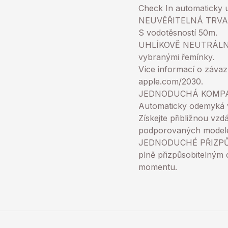
Check In automaticky u
NEUVĚŘITELNÁ TRVANLIV
S vodotěsností 50m.
UHLÍKOVĚ NEUTRÁLNÍ-Ap
vybranými řemínky.
Více informací o závaz
apple.com/2030.
JEDNODUCHÁ KOMPATIBI
Automaticky odemyká 
Získejte přibližnou vz
podporovaných modele
JEDNODUCHÉ PŘIZPŮSOB
plně přizpůsobitelným 
momentu.