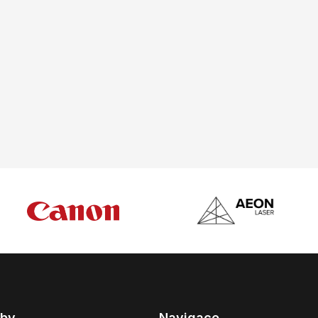
žby
Navigace