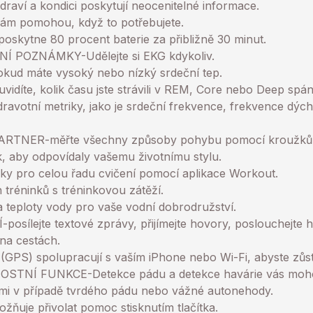
draví a kondici poskytují neocenitelné informace.
ám pomohou, když to potřebujete.
poskytne 80 procent baterie za přibližně 30 minut.
 POZNÁMKY-Udělejte si EKG kdykoliv.
okud máte vysoký nebo nízký srdeční tep.
a uvidíte, kolik času jste strávili v REM, Core nebo Deep sp
dravotní metriky, jako je srdeční frekvence, frekvence dých
NER-měřte všechny způsoby pohybu pomocí kroužků Act
ak, aby odpovídaly vašemu životnímu stylu.
riky pro celou řadu cvičení pomocí aplikace Workout.
h tréninků s tréninkovou zátěží.
 a teploty vody pro vaše vodní dobrodružství.
sílejte textové zprávy, přijímejte hovory, poslouchejte 
na cestách.
(GPS) spolupracují s vaším iPhone nebo Wi-Fi, abyste zůsta
TNÍ FUNKCE-Detekce pádu a detekce havárie vás mohou
mi v případě tvrdého pádu nebo vážné autonehody.
uje přivolat pomoc stisknutím tlačítka.