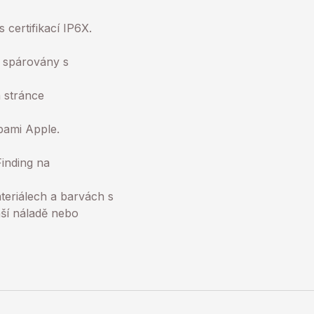
ertifikací IP6X.
 spárovány s
a stránce
ami Apple.
inding na
riálech a barvách s
aší náladě nebo