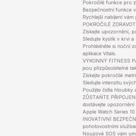
Pokročilé funkce pro z
Bezpečnostní funkce v
Rychlejší nabíjení vám 
POKROČILÉ ZDRAVOTNÍ
Získejte upozornění, p
Sledujte kyslík v krvi 
Prohlédněte si noční z
aplikace Vitals.
VÝKONNÝ FITNESS PART
jsou přizpůsobitelné t
Získejte pokročilé met
Sledujte intenzitu svýc
Použijte čidla hloubky
ZŮSTAŇTE PŘIPOJENÍ-po
dostávejte upozornění 
Apple Watch Series 10 
INOVATIVNÍ BEZPEČNOS
pohotovostními služba
Nouzové SOS vám umožň