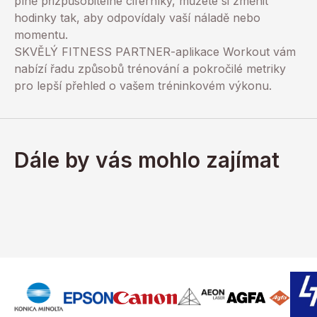
plně přizpůsobitelné ciferníky, můžete si změnit
hodinky tak, aby odpovídaly vaší náladě nebo
momentu.
SKVĚLÝ FITNESS PARTNER-aplikace Workout vám
nabízí řadu způsobů trénování a pokročilé metriky
pro lepší přehled o vašem tréninkovém výkonu.
Dále by vás mohlo zajímat