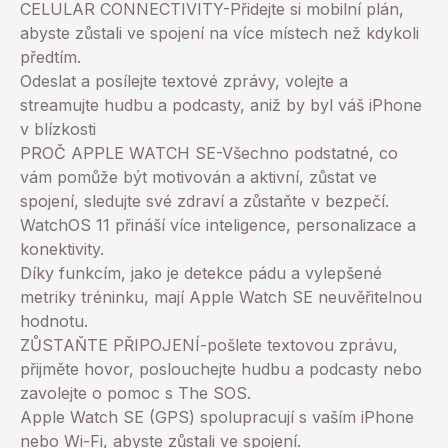
CELULAR CONNECTIVITY-Přidejte si mobilní plán,
abyste zůstali ve spojení na více místech než kdykoli
předtím.
Odeslat a posílejte textové zprávy, volejte a
streamujte hudbu a podcasty, aniž by byl váš iPhone
v blízkosti
PROČ APPLE WATCH SE-Všechno podstatné, co
vám pomůže být motivován a aktivní, zůstat ve
spojení, sledujte své zdraví a zůstaňte v bezpečí.
WatchOS 11 přináší více inteligence, personalizace a
konektivity.
Díky funkcím, jako je detekce pádu a vylepšené
metriky tréninku, mají Apple Watch SE neuvěřitelnou
hodnotu.
ZŮSTAŇTE PŘIPOJENÍ-pošlete textovou zprávu,
přijměte hovor, poslouchejte hudbu a podcasty nebo
zavolejte o pomoc s The SOS.
Apple Watch SE (GPS) spolupracují s vaším iPhone
nebo Wi-Fi, abyste zůstali ve spojení.