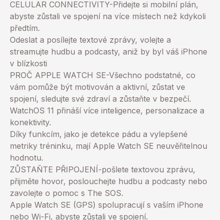
CELULAR CONNECTIVITY-Přidejte si mobilní plán,
abyste zůstali ve spojení na více místech než kdykoli
předtím.
Odeslat a posílejte textové zprávy, volejte a
streamujte hudbu a podcasty, aniž by byl váš iPhone
v blízkosti
PROČ APPLE WATCH SE-Všechno podstatné, co
vám pomůže být motivován a aktivní, zůstat ve
spojení, sledujte své zdraví a zůstaňte v bezpečí.
WatchOS 11 přináší více inteligence, personalizace a
konektivity.
Díky funkcím, jako je detekce pádu a vylepšené
metriky tréninku, mají Apple Watch SE neuvěřitelnou
hodnotu.
ZŮSTAŇTE PŘIPOJENÍ-pošlete textovou zprávu,
přijměte hovor, poslouchejte hudbu a podcasty nebo
zavolejte o pomoc s The SOS.
Apple Watch SE (GPS) spolupracují s vaším iPhone
nebo Wi-Fi, abyste zůstali ve spojení.