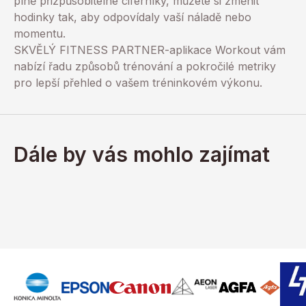
plně přizpůsobitelné ciferníky, můžete si změnit
hodinky tak, aby odpovídaly vaší náladě nebo
momentu.
SKVĚLÝ FITNESS PARTNER-aplikace Workout vám
nabízí řadu způsobů trénování a pokročilé metriky
pro lepší přehled o vašem tréninkovém výkonu.
Dále by vás mohlo zajímat