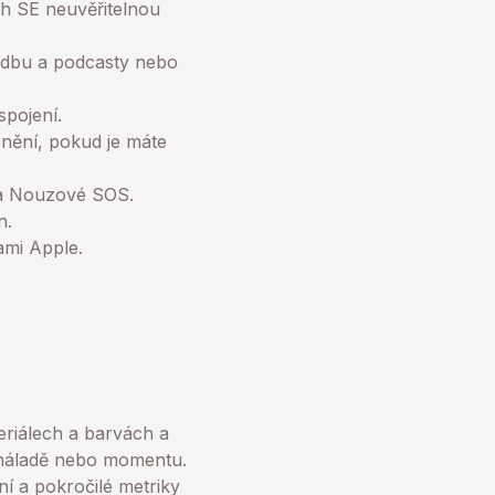
ch SE neuvěřitelnou
udbu a podcasty nebo
spojení.
ění, pokud je máte
 a Nouzové SOS.
n.
mi Apple.
iálech a barvách a
í náladě nebo momentu.
 a pokročilé metriky