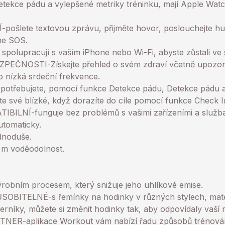
detekce pádu a vylepšené metriky tréninku, mají Apple Wat
šlete textovou zprávu, přijměte hovor, poslouchejte h
he SOS.
polupracují s vaším iPhone nebo Wi-Fi, abyste zůstali ve 
EČNOSTI-Získejte přehled o svém zdraví včetně upozorn
 nízká srdeční frekvence.
ji potřebujete, pomocí funkce Detekce pádu, Detekce pádu
 své blízké, když dorazíte do cíle pomocí funkce Check I
LNÍ-funguje bez problémů s vašimi zařízeními a služba
tomaticky.
ednoduše.
 voděodolnost.
robním procesem, který snižuje jeho uhlíkové emise.
ITELNÉ-s řemínky na hodinky v různých stylech, mater
iferníky, můžete si změnit hodinky tak, aby odpovídaly vaš
ER-aplikace Workout vám nabízí řadu způsobů trénování