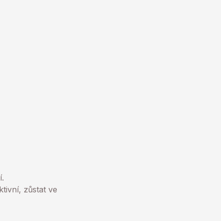
í.
vní, zůstat ve