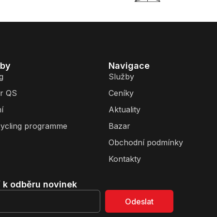
žby
Navigace
g
Služby
r QS
Ceníky
í
Aktuality
ycling programme
Bazar
Obchodní podmínky
Kontakty
í k odběru novinek
Odeslat