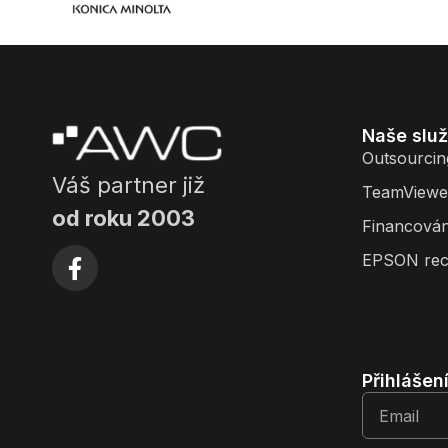
Naše slu
Outsourcin
Váš partner již
TeamViewe
od roku 2003
Financován
EPSON rec
Přihlášen