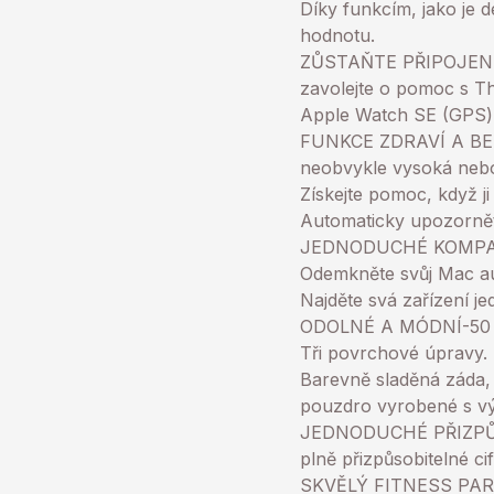
Díky funkcím, jako je 
hodnotu.
ZŮSTAŇTE PŘIPOJENÍ-po
zavolejte o pomoc s T
Apple Watch SE (GPS) s
FUNKCE ZDRAVÍ A BEZP
neobvykle vysoká nebo
Získejte pomoc, když 
Automaticky upozorněte
JEDNODUCHÉ KOMPATIBI
Odemkněte svůj Mac au
Najděte svá zařízení j
ODOLNÉ A MÓDNÍ-50 m
Tři povrchové úpravy.
Barevně sladěná záda,
pouzdro vyrobené s vý
JEDNODUCHÉ PŘIZPŮSOB
plně přizpůsobitelné c
SKVĚLÝ FITNESS PARTN