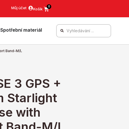
0
Můj účet
Spotřební materiál
port Band-M/L
SE 3 GPS +
 Starlight
se with
rt Band-M/L