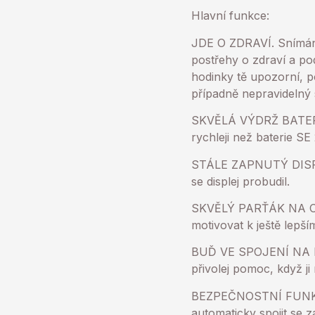
Hlavní funkce:
JDE O ZDRAVÍ. Snímání 
postřehy o zdraví a po
hodinky tě upozorní, 
případně nepravidelný 
SKVĚLÁ VÝDRŽ BATERIE. 
rychleji než baterie SE
STÁLE ZAPNUTÝ DISPLEJ
se displej probudil.
SKVĚLÝ PARŤÁK NA CVI
motivovat k ještě lepš
BUĎ VE SPOJENÍ NA KAŽ
přivolej pomoc, když j
BEZPEČNOSTNÍ FUNKCE
automaticky spojit se