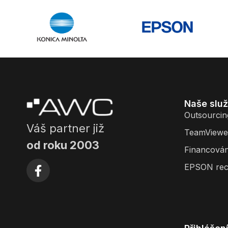
Naše slu
Outsourcin
Váš partner již
TeamViewe
od roku 2003
Financován
EPSON rec