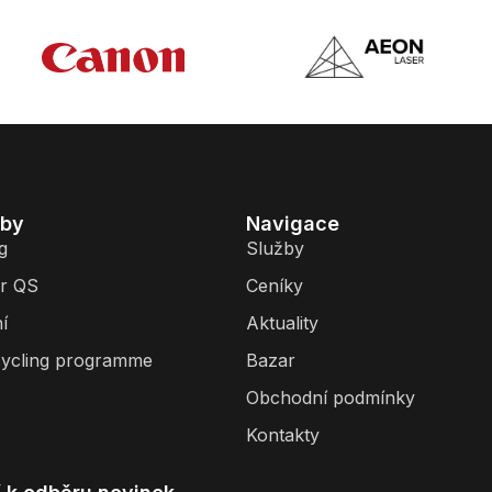
žby
Navigace
g
Služby
r QS
Ceníky
í
Aktuality
ycling programme
Bazar
Obchodní podmínky
Kontakty