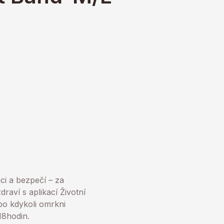
ci a bezpečí – za
raví s aplikací Životní
ebo kdykoli omrkni
18hodin.