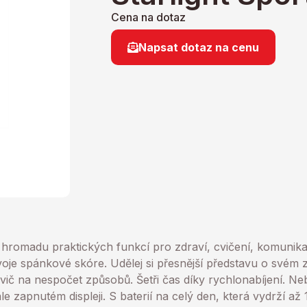
Cena na dotaz
Napsat dotaz na cenu
hromadu praktických funkcí pro zdraví, cvičení, komunika
oje spánkové skóre. Udělej si přesnější představu o svém zd
cvič na nespočet způsobů. Šetři čas díky rychlonabíjení. N
le zapnutém displeji. S baterií na celý den, která vydrží až 