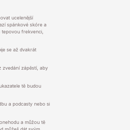
ovat ucelenější
razí spánkové skóre a
 tepovou frekvenci,
je se až dvakrát
 zvedání zápěstí, aby
kazatele tě budou
bu a podcasty nebo si
onehodu a můžou tě
vod můžeš dát svým