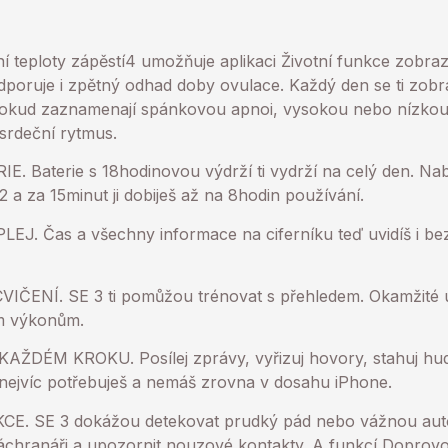
teploty zápěstí4 umožňuje aplikaci Životní funkce zobraz
dporuje i zpětný odhad doby ovulace. Každý den se ti zob
pokud zaznamenají spánkovou apnoi, vysokou nebo nízkou
srdeční rytmus.
Baterie s 18hodinovou výdrží ti vydrží na celý den. Nabi
 2 a za 15minut ji dobiješ až na 8hodin používání.
. Čas a všechny informace na ciferníku teď uvidíš i bez
ČENÍ. SE 3 ti pomůžou trénovat s přehledem. Okamžité u
ím výkonům.
DÉM KROKU. Posílej zprávy, vyřizuj hovory, stahuj hud
i nejvíc potřebuješ a nemáš zrovna v dosahu iPhone.
. SE 3 dokážou detekovat prudký pád nebo vážnou aut
 záchranáři a upozornit nouzové kontakty. A funkcí Dopro