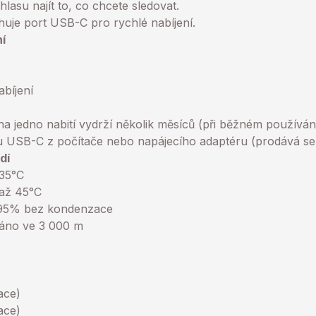
lasu najít to, co chcete sledovat.
huje port USB-C pro rychlé nabíjení.
í
bíjení
 na jedno nabití vydrží několik měsíců (při běžném používán
u USB-C z počítače nebo napájecího adaptéru (prodává se
dí
 35°C
 až 45°C
ž 95% bez kondenzace
váno ve 3 000 m
ace)
ace)