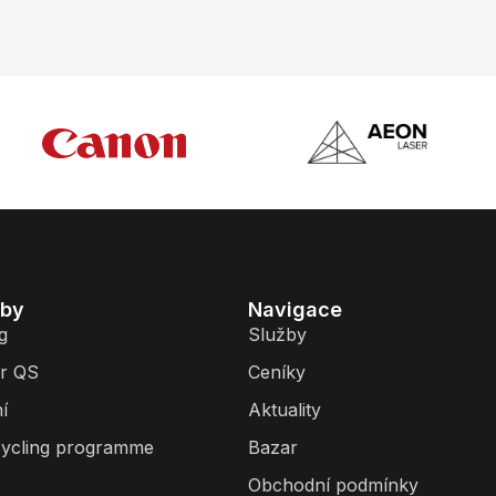
žby
Navigace
g
Služby
r QS
Ceníky
í
Aktuality
ycling programme
Bazar
Obchodní podmínky