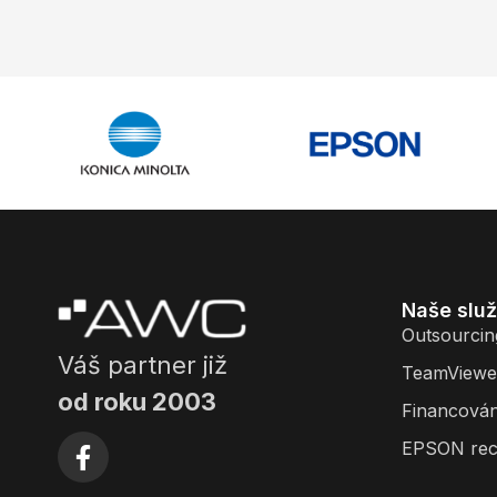
Naše slu
Outsourcin
Váš partner již
TeamViewe
od roku 2003
Financován
EPSON rec