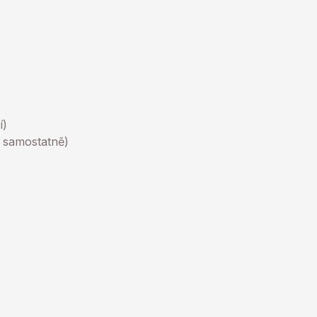
í)
 samostatně)