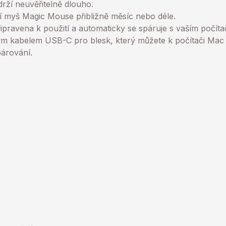
drží neuvěřitelně dlouho.
í myš Magic Mouse přibližně měsíc nebo déle.
pravena k použití a automaticky se spáruje s vaším počít
m kabelem USB-C pro blesk, který můžete k počítači Mac p
árování.