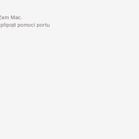
ačem Mac.
řipojit pomocí portu