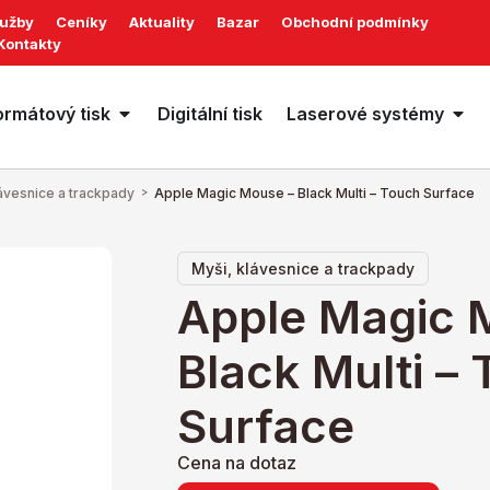
lužby
Ceníky
Aktuality
Bazar
Obchodní podmínky
Kontakty
ormátový tisk
Digitální tisk
Laserové systémy
lávesnice a trackpady
>
Apple Magic Mouse – Black Multi – Touch Surface
Myši, klávesnice a trackpady
Apple Magic 
Black Multi –
Surface
Cena na dotaz