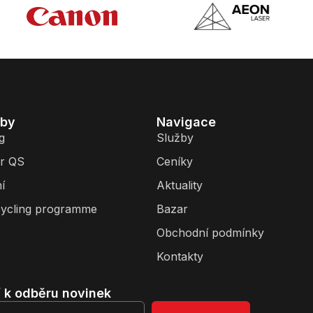
žby
Navigace
g
Služby
r QS
Ceníky
í
Aktuality
ycling programme
Bazar
Obchodní podmínky
Kontakty
í k odběru novinek