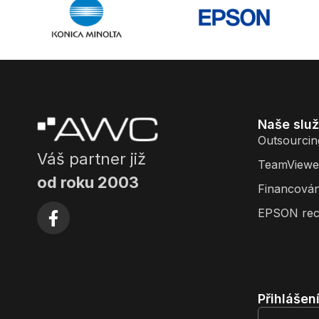
Naše slu
Outsourcin
Váš partner již
TeamViewe
od roku 2003
Financován
EPSON rec
Přihlášen