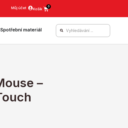
0
Můj účet
Spotřební materiál
Mouse –
 Touch