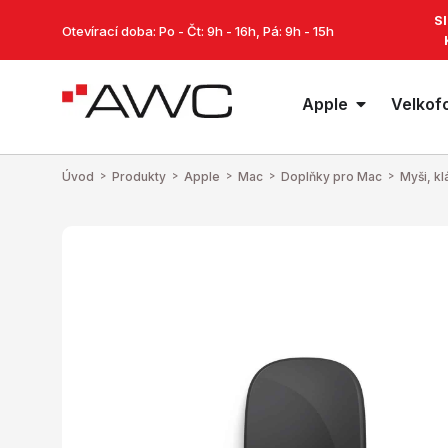
S
Otevírací doba: Po - Čt: 9h - 16h, Pá: 9h - 15h
Apple
Velkof
Úvod
>
Produkty
>
Apple
>
Mac
>
Doplňky pro Mac
>
Myši, k