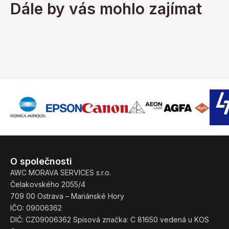
Dále by vás mohlo zajímat
O společnosti
AWC MORAVA SERVICES s.r.o.
Čelakovského 2055/4
709 00 Ostrava – Mariánské Hory
IČO: 09006362
DIČ: CZ09006362 Spisová značka: C 81650 vedená u KOS