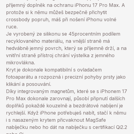
příjemný doplněk na ochranu iPhonu 17 Pro Max. A
protože si k němu můžeš bezpečně přichytit
crossbody popruh, máš při nošení iPhonu volné
ruce.
Je vyrobený ze silikonu se 45procentním podílem
recyklovaného materiálu, na vnější straně má
hedvábně jemný povrch, který se příjemně drží, a na
vnitřní straně přístroj chrání výstelka z jemného
mikrovlákna.
Kryt je dokonale kompatibilní s ovladačem
fotoaparátu a rozpozná i precizní pohyby prsty jako
klikání a posouvání.
Díky integrovaným magnetům, které se s iPhonem 17
Pro Max dokonale zarovnají, působí připnutí dalších
doplňků pokaždé kouzelně a bezdrátové nabíjení je
rychlejší. Když iPhone potřebuješ nabít, stačí k němu
i s nasazeným krytem přicvaknout MagSafe
nabíječku nebo ho dát na nabíječku s certifikací Qi2.2