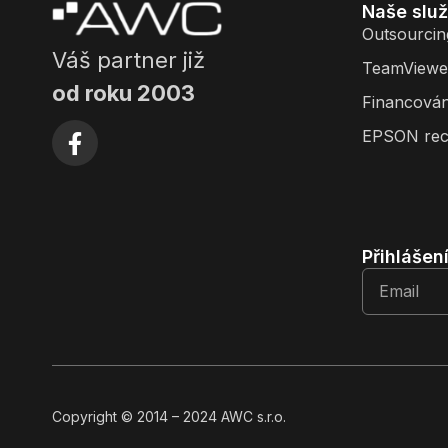
Naše slu
Outsourcin
Váš partner již
TeamViewe
od roku 2003
Financován
EPSON rec
Přihlášen
Copyright
© 2014
– 2024 AWC s.r.o.