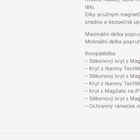
tělo.
Díky pružným magnetů
snadno a bezpečně upra
Maximální délka popr
Minimální délka popr
Kompatibilita:
– Silikonový kryt s M
– Kryt z tkaniny Tech
– Silikonový kryt s Ma
– Kryt z tkaniny Tech
– Kryt s MagSafe na iP
– Silikonový kryt s Ma
– Ochranný rámeček n