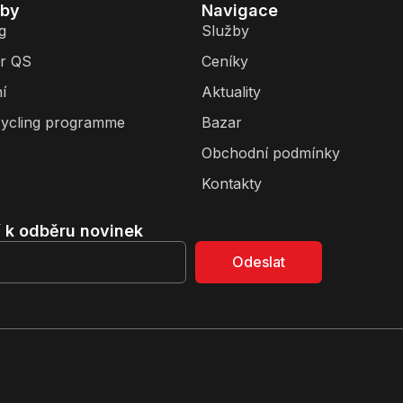
žby
Navigace
g
Služby
r QS
Ceníky
í
Aktuality
ycling programme
Bazar
Obchodní podmínky
Kontakty
í k odběru novinek
Odeslat