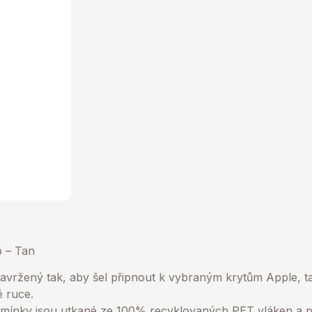
 – Tan
avržený tak, aby šel připnout k vybraným krytům Apple, 
é ruce.
emínky jsou utkané ze 100% recyklovaných PET vláken a p