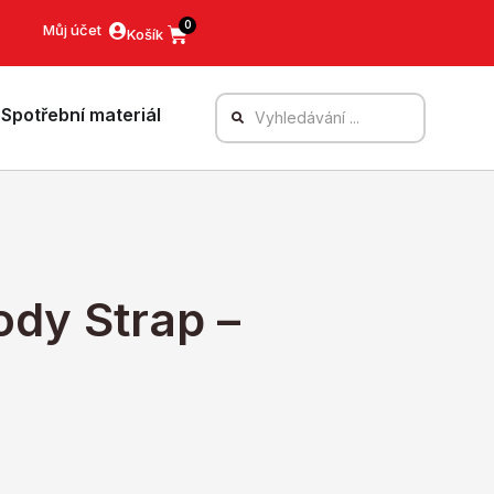
0
Můj účet
Spotřební materiál
dy Strap –