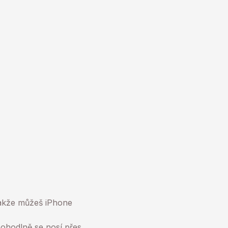
takže můžeš iPhone
ohodlně se nosí přes