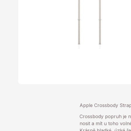
Apple Crossbody Strap
Crossbody popruh je n
nosit a mít u toho voln
Krásně hladké, úzké ř