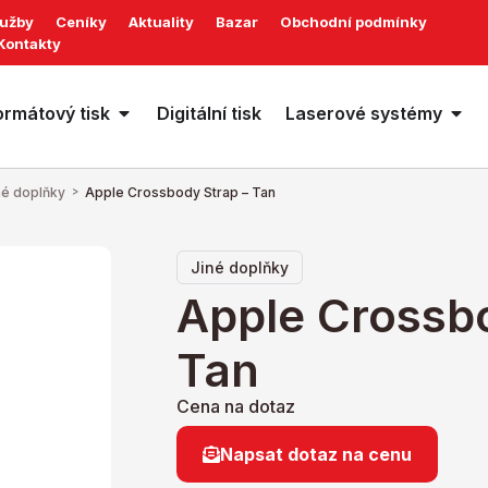
lužby
Ceníky
Aktuality
Bazar
Obchodní podmínky
Kontakty
ormátový tisk
Digitální tisk
Laserové systémy
né doplňky
>
Apple Crossbody Strap – Tan
Jiné doplňky
Apple Crossbo
Tan
Cena na dotaz
Napsat dotaz na cenu