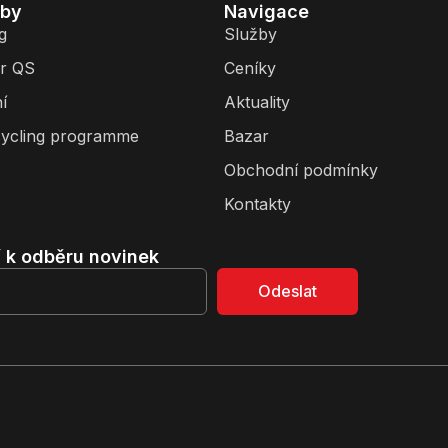
žby
Navigace
g
Služby
r QS
Ceníky
í
Aktuality
ycling programme
Bazar
Obchodní podmínky
Kontakty
í k odběru novinek
Odeslat