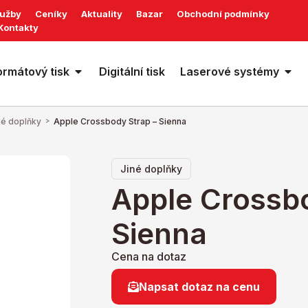
lužby
Ceníky
Aktuality
Bazar
Obchodní podmínky
Kontakty
ormátový tisk
Digitální tisk
Laserové systémy
né doplňky
>
Apple Crossbody Strap – Sienna
Jiné doplňky
Apple Crossbo
Sienna
Cena na dotaz
Napsat dotaz na cenu