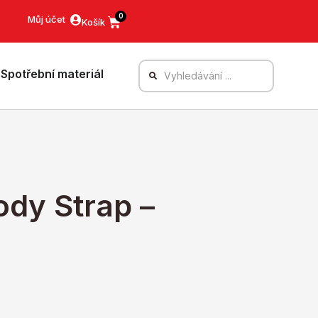
0
Můj účet
Spotřební materiál
dy Strap –