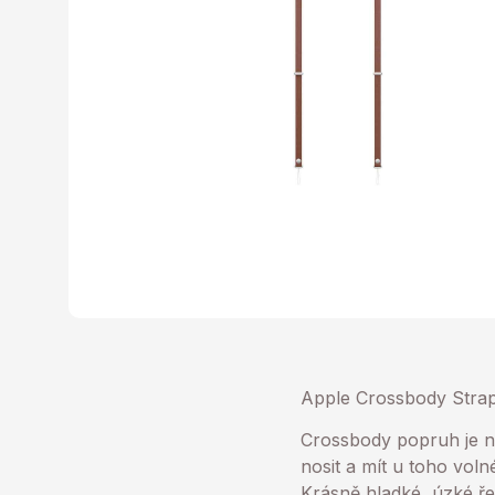
Apple Crossbody Strap
Crossbody popruh je n
nosit a mít u toho voln
Krásně hladké, úzké ř