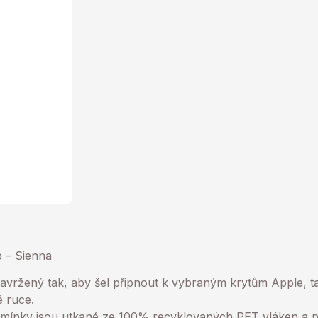
 – Sienna
avržený tak, aby šel připnout k vybraným krytům Apple, 
é ruce.
emínky jsou utkané ze 100% recyklovaných PET vláken a p