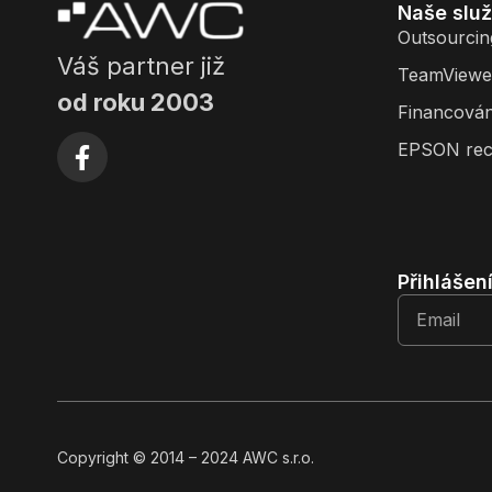
Naše slu
Outsourcin
Váš partner již
TeamViewe
od roku 2003
Financován
EPSON rec
Přihlášen
Copyright
© 2014
– 2024 AWC s.r.o.