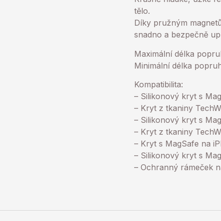
tělo.
Díky pružným magnetů
snadno a bezpečně upra
Maximální délka popr
Minimální délka popr
Kompatibilita:
– Silikonový kryt s M
– Kryt z tkaniny Tech
– Silikonový kryt s Ma
– Kryt z tkaniny Tech
– Kryt s MagSafe na iP
– Silikonový kryt s Ma
– Ochranný rámeček n