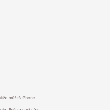
takže můžeš iPhone
ohodlně se nosí přes